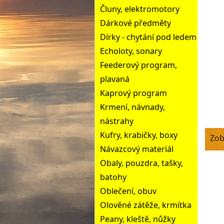
Čluny, elektromotory
Dárkové předměty
Dírky - chytání pod ledem
Echoloty, sonary
Feederový program,
plavaná
Kaprový program
Krmení, návnady,
nástrahy
Kufry, krabičky, boxy
Zob
Návazcový materiál
Obaly, pouzdra, tašky,
batohy
Oblečení, obuv
Olověné zátěže, krmítka
Peany, kleště, nůžky