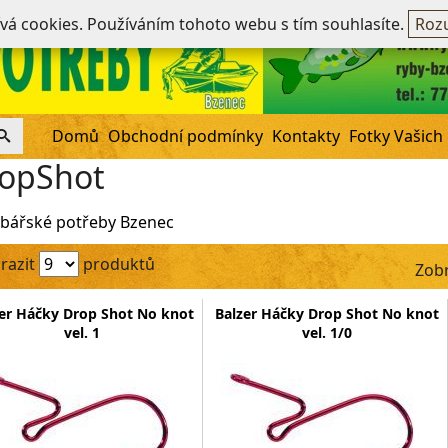
Ne
ívá cookies. Používáním tohoto webu s tím souhlasíte.
Rozu
Domů
Obchodní podmínky
Kontakty
Fotky Vašich
opShot
bářské potřeby Bzenec
razit
produktů
Zobr
er Háčky Drop Shot No knot
Balzer Háčky Drop Shot No knot
vel. 1
vel. 1/0