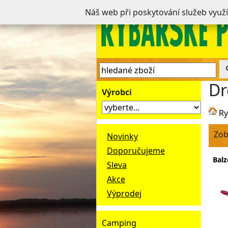
Náš web při poskytování služeb využ
Dr
Výrobci
Ry
Zob
Novinky
Doporučujeme
Balz
Sleva
Akce
Výprodej
Camping