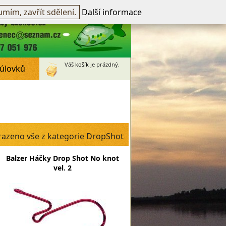
přihlášen -
přihlásit
~
Registrovat
mím, zavřít sdělení.
Další informace
Váš
košík
je prázdný.
 úlovků
azeno vše z kategorie DropShot
Balzer Háčky Drop Shot No knot
vel. 2