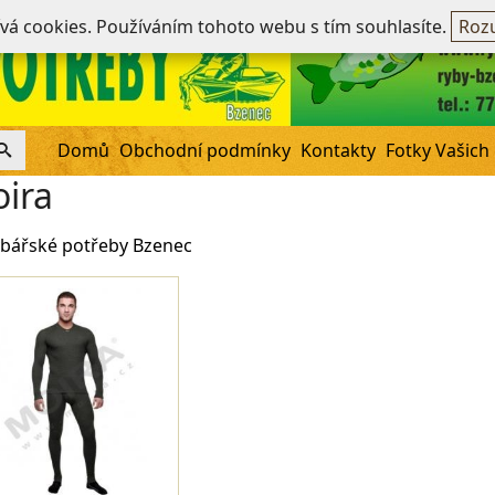
Ne
ívá cookies. Používáním tohoto webu s tím souhlasíte.
Rozu
Domů
Obchodní podmínky
Kontakty
Fotky Vašich
ira
bářské potřeby Bzenec