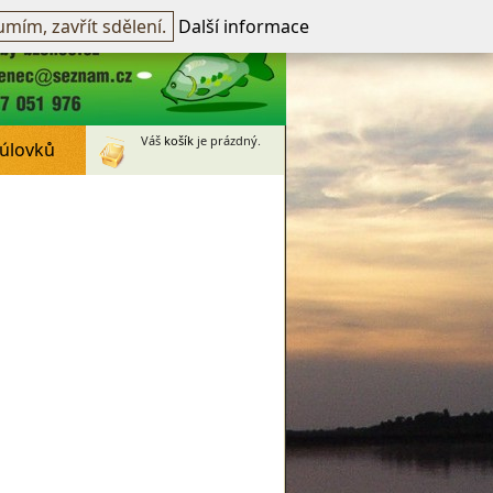
přihlášen -
přihlásit
~
Registrovat
mím, zavřít sdělení.
Další informace
Váš
košík
je prázdný.
 úlovků