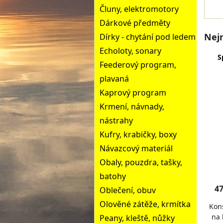
Čluny, elektromotory
Dárkové předměty
Nej
Dírky - chytání pod ledem
Echoloty, sonary
S
Feederový program,
plavaná
Kaprový program
Krmení, návnady,
nástrahy
Kufry, krabičky, boxy
Návazcový materiál
Obaly, pouzdra, tašky,
batohy
47
Oblečení, obuv
Olověné zátěže, krmítka
Kon
na 
Peany, kleště, nůžky