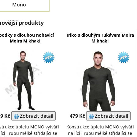
Mono
novější produkty
podky s dlouhou nohavicí
Triko s dlouhým rukávem Moira
Moira M khaki
M khaki
9 Kč
Zobrazit detail
479 Kč
Zobrazit detail
strukce úpletu MONO vytváří
Konstrukce úpletu MONO vytváří
líci i rubu mělké střídající se
na líci i rubu mělké střídající se