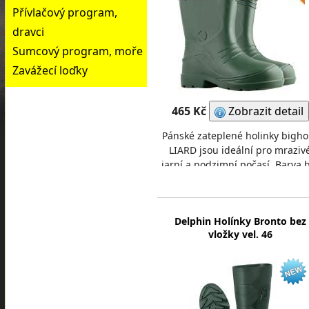
Přívlačový program,
dravci
Sumcový program, moře
Zavážecí loďky
465 Kč
Zobrazit detail
Pánské zateplené holinky bigho
LIARD jsou ideální pro mraziv
jarní a podzimní počasí. Barva 
je zelená. Holinky jsou vhodné 
práci
Delphin Holínky Bronto bez
vložky vel. 46