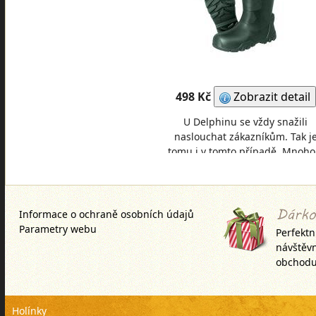
498 Kč
Zobrazit detail
U Delphinu se vždy snažili
naslouchat zákazníkům. Tak j
tomu i v tomto případě. Mnoho
nich totiž žádalo o letní botu 
super ceně, kterou
Informace o ochraně osobních údajů
Parametry webu
Perfektn
návštěv
obchodu
Holínky