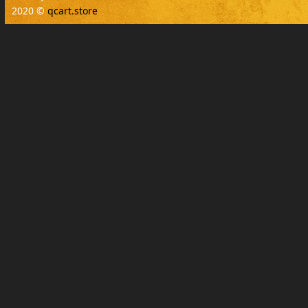
2020 ©
qcart.store