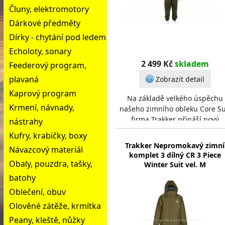
Čluny, elektromotory
Dárkové předměty
Dírky - chytání pod ledem
Echoloty, sonary
2 499 Kč
skladem
Feederový program,
plavaná
Zobrazit detail
Kaprový program
Na základě velkého úspěchu
Krmení, návnady,
našeho zimního obleku Core Su
firma Trakker přináší nový
nástrahy
nepromokavý zimní komplet 2
Kufry, krabičky, boxy
Piece Winter Suit. Tento d
Trakker Nepromokavý zimní
Návazcový materiál
komplet 3 dílný CR 3 Piece
Obaly, pouzdra, tašky,
Winter Suit vel. M
batohy
Oblečení, obuv
Olověné zátěže, krmítka
Peany, kleště, nůžky