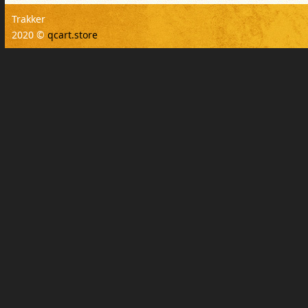
Trakker
2020 ©
qcart.store