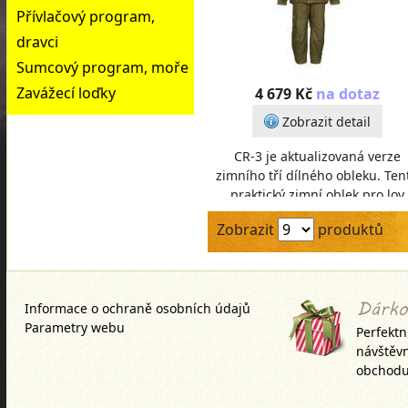
Přívlačový program,
dravci
Sumcový program, moře
Zavážecí loďky
4 679 Kč
na dotaz
Zobrazit detail
CR-3 je aktualizovaná verze
zimního tří dílného obleku. Ten
praktický zimní oblek pro lov
kaprů doslova nastavuje měřít
Zobrazit
produktů
zimnímu, rybářsk
Informace o ochraně osobních údajů
Parametry webu
Perfektn
návštěv
obchodu