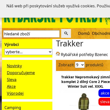
Náš web při poskytování služeb využívá cookies. Použí
Domů
Obchodní
Trakker
Výrobci
Rybářské potřeby Bzenec
Zobrazit
produktů
Novinky
Doporučujeme
Trakker Nepromokavý zimní
Sleva
komplet 2 dílný Core 2 Piece
Akce
Winter Suit vel. XXXL
akce
Výprodej
sleva
Camping