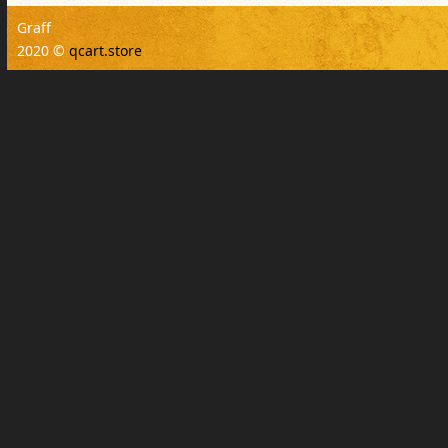
Graff
2020 ©
qcart.store