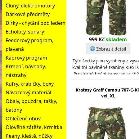
Čluny, elektromotory
Dárkové předměty
Dírky - chytání pod ledem
Echoloty, sonary
999 Kč
skladem
Feederový program,
plavaná
Zobrazit detail
Kaprový program
Tyto šortky jsou vyrobeny z vys
Krmení, návnady,
kvalitní bavlněné tkaniny RIPST
Prostorné boční kapsy se such
nástrahy
zipem. Zadní kapsy s patkou 
Kufry, krabičky, boxy
kapsa na
Kraťasy Graff Camou 707-C-K
Návazcový materiál
vel. XL
Obaly, pouzdra, tašky,
batohy
Oblečení, obuv
Olověné zátěže, krmítka
Peany, kleště, nůžky