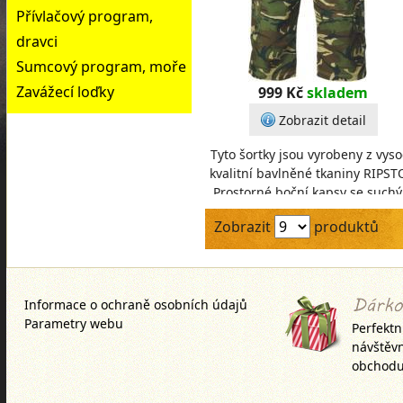
Přívlačový program,
dravci
Sumcový program, moře
Zavážecí loďky
999 Kč
skladem
Zobrazit detail
Tyto šortky jsou vyrobeny z vys
kvalitní bavlněné tkaniny RIPST
Prostorné boční kapsy se such
zipem. Zadní kapsy s patkou 
Zobrazit
produktů
kapsa na
Informace o ochraně osobních údajů
Parametry webu
Perfektn
návštěv
obchodu