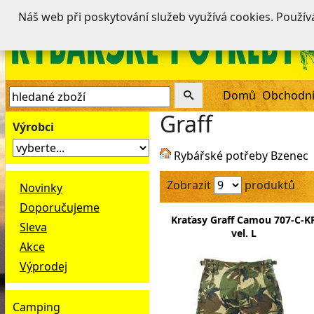
Náš web při poskytování služeb využívá cookies. Použí
Domů
Obchodní
Graff
Výrobci
Rybářské potřeby Bzenec
Zobrazit
produktů
Novinky
Doporučujeme
Kraťasy Graff Camou 707-C-K
Sleva
vel. L
Akce
Výprodej
Camping