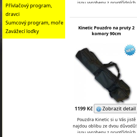
jsou vyrobeny z prvotřídních
Přívlačový program,
materiálů2) nabízíme Vám je z
dravci
velice výhodnou c
Sumcový program, moře
Kinetic Pouzdro na pruty 2
Zavážecí loďky
komory 90cm
1199 Kč
Zobrazit detail
Pouzdra Kinetic si u Vás jistě
najdou oblibu ze dvou důvodů!
jsou vyrobeny z prvotřídních