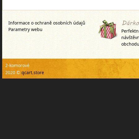
materiálů2) nabízíme Vám je z
velice výhodnou c
Informace o ochraně osobních údajů
Parametry webu
Perfektn
návštěv
obchodu
2-komorové
2020 ©
qcart.store