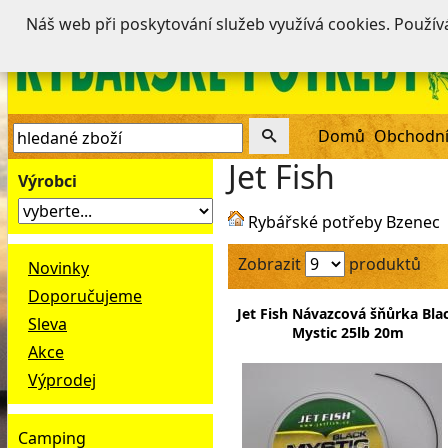
Náš web při poskytování služeb využívá cookies. Použí
Domů
Obchodní
Jet Fish
Výrobci
Rybářské potřeby Bzenec
Zobrazit
produktů
Novinky
Doporučujeme
Jet Fish Návazcová šňůrka Bla
Sleva
Mystic 25lb 20m
Akce
Výprodej
Camping