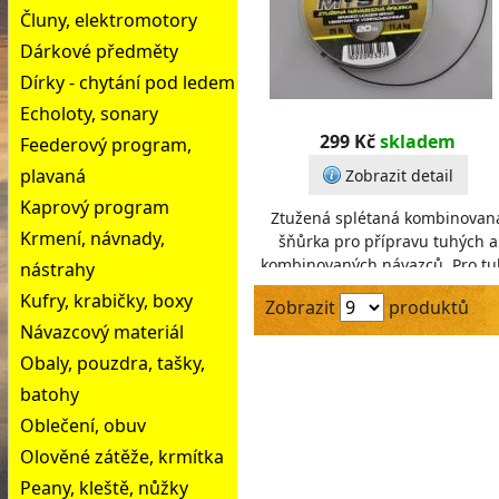
Čluny, elektromotory
Dárkové předměty
Dírky - chytání pod ledem
Echoloty, sonary
299 Kč
skladem
Feederový program,
plavaná
Zobrazit detail
Kaprový program
Ztužená splétaná kombinovan
Krmení, návnady,
šňůrka pro přípravu tuhých a
kombinovaných návazců. Pro tu
nástrahy
návazce ponechte ztužený
Kufry, krabičky, boxy
Zobrazit
produktů
povrch. Pro kombinované n
Návazcový materiál
Obaly, pouzdra, tašky,
batohy
Oblečení, obuv
Olověné zátěže, krmítka
Peany, kleště, nůžky