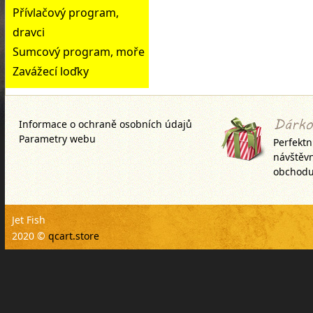
Přívlačový program,
dravci
Sumcový program, moře
Zavážecí loďky
Informace o ochraně osobních údajů
Parametry webu
Perfektn
návštěv
obchodu
Jet Fish
2020 ©
qcart.store