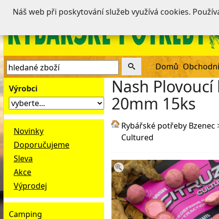
Náš web při poskytování služeb využívá cookies. Použí
Domů
Obchodní
Nash Plovoucí 
Výrobci
20mm 15ks
Rybářské potřeby Bzenec
Novinky
Cultured
Doporučujeme
Sleva
Akce
Výprodej
Camping