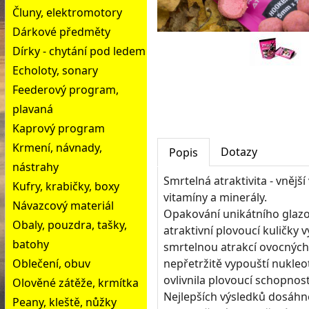
Čluny, elektromotory
Dárkové předměty
Dírky - chytání pod ledem
Echoloty, sonary
Feederový program,
plavaná
Kaprový program
Krmení, návnady,
Dotazy
Popis
nástrahy
Smrtelná atraktivita - vnějš
Kufry, krabičky, boxy
vitamíny a minerály.
Návazcový materiál
Opakování unikátního glazo
Obaly, pouzdra, tašky,
atraktivní plovoucí kuličky
batohy
smrtelnou atrakcí ovocných 
Oblečení, obuv
nepřetržitě vypouští nukleot
ovlivnila plovoucí schopnos
Olověné zátěže, krmítka
Nejlepších výsledků dosáhne
Peany, kleště, nůžky