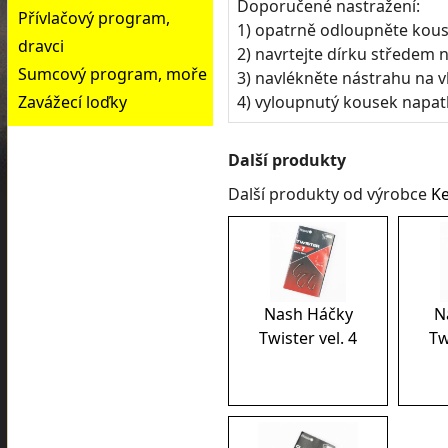
Doporučené nastražení:
Přívlačový program,
1) opatrně odloupněte kous
dravci
2) navrtejte dírku středem
Sumcový program, moře
3) navlékněte nástrahu na v
Zavážecí loďky
4) vyloupnutý kousek napatl
Další produkty
Další produkty od výrobce
Ke
Nash Háčky
N
Twister vel. 4
Tw