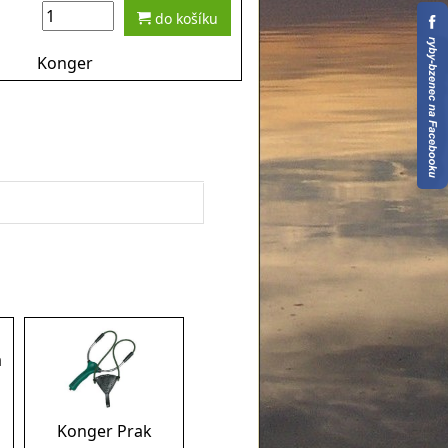
do košíku
Konger
á
Konger Prak