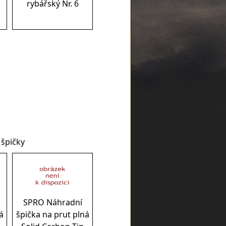
rybářský Nr. 6
 špičky
SPRO Náhradní
á
špička na prut plná