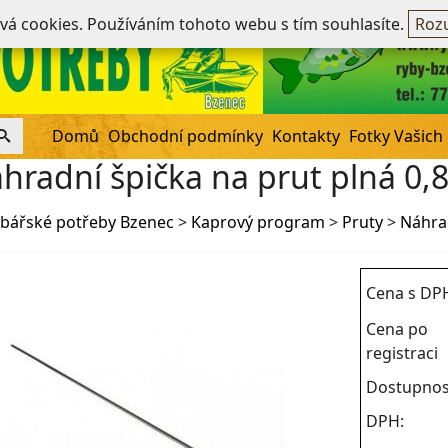
Ne
ívá cookies. Používáním tohoto webu s tím souhlasíte.
Rozu
Domů
Obchodní podmínky
Kontakty
Fotky Vašich
hradní špička na prut plná 0,
bářské potřeby Bzenec
>
Kaprový program
>
Pruty
>
Náhra
Cena s DP
Cena po
registraci
Dostupnos
DPH: