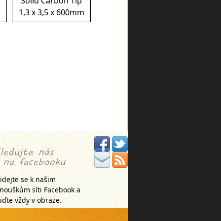
Solid Carbon Tip
m
1,3 x 3,5 x 600mm
idejte se k našim
anouškům síti Facebook a
ďte vždy v obraze.