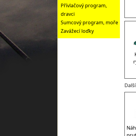
Přívlačový program,
dravci
Sumcový program, moře
Zavážecí loďky
r
Dalš
Náh
prut