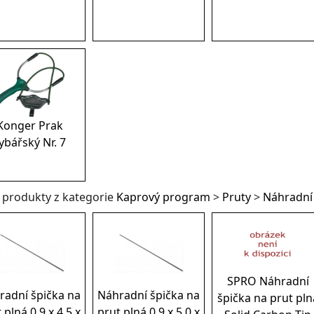
Konger Prak
ybářský Nr. 7
í produkty z kategorie
Kaprový program
>
Pruty
>
Náhradní
SPRO Náhradní
radní špička na
Náhradní špička na
špička na prut pln
 plná 0,9 x 4,5 x
prut plná 0,9 x 5,0 x