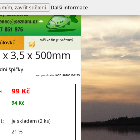
přihlášen -
přihlásit
~
Registrovat
mím, zavřít sdělení.
Další informace
Váš
košík
je prázdný.
 úlovků
8 x 3,5 x 500mm
dní špičky
kód produktu:
KOD.99700100135
99 Kč
H
94 Kč
t:
je skladem (2 ks)
21 %