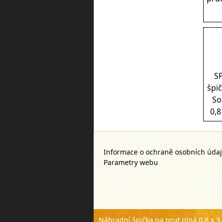
S
špi
So
0,8
Informace o ochraně osobních úda
Parametry webu
Náhradní špička na prut plná 0,8 x 