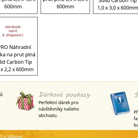
Solid Carbon Tip
600mm
600mm
1,0 x 3,0 x 600m
PRO Náhradní
čka na prut plná
lid Carbon Tip
 x 2,2 x 600mm
jů
Perfektní dárek pro
návštěvníky našeho
Př
obchodu.
f
bu
3,5 x 500mm