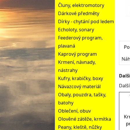
Čluny, elektromotory
Dárkové předměty
Dírky - chytání pod ledem
Echoloty, sonary
Feederový program,
plavaná
Po
Kaprový program
Náh
Krmení, návnady,
nástrahy
Dalš
Kufry, krabičky, boxy
Dalš
Návazcový materiál
Obaly, pouzdra, tašky,
batohy
Oblečení, obuv
Kr
Olověné zátěže, krmítka
p
Peany, kleště, nůžky