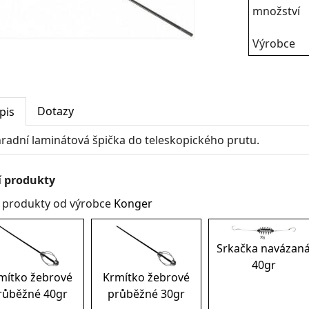
množství
Výrobce
Dotazy
pis
radní laminátová špička do teleskopického prutu.
í produkty
í produkty od výrobce
Konger
Srkačka navázan
40gr
mítko žebrové
Krmítko žebrové
růběžné 40gr
průběžné 30gr