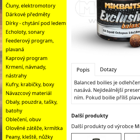
Čluny, elektromotory
Dárkové předměty
Dírky - chytání pod ledem
Echoloty, sonary
Feederový program,
plavaná
Kaprový program
Krmení, návnady,
Dotazy
Popis
nástrahy
Balanced boilies je odlehče
Kufry, krabičky, boxy
nasává. Nejideálnější prese
Návazcový materiál
ním. Pokud boilie příliš pla
Obaly, pouzdra, tašky,
batohy
Další produkty
Oblečení, obuv
Další produkty od výrobce
Mi
Olověné zátěže, krmítka
Peany, kleště, nůžky