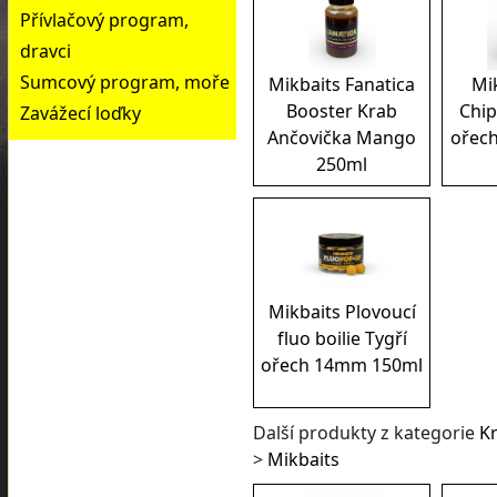
Přívlačový program,
dravci
Sumcový program, moře
Mikbaits Fanatica
Mi
Booster Krab
Chip
Zavážecí loďky
Ančovička Mango
ořec
250ml
Mikbaits Plovoucí
fluo boilie Tygří
ořech 14mm 150ml
Další produkty z kategorie
K
>
Mikbaits