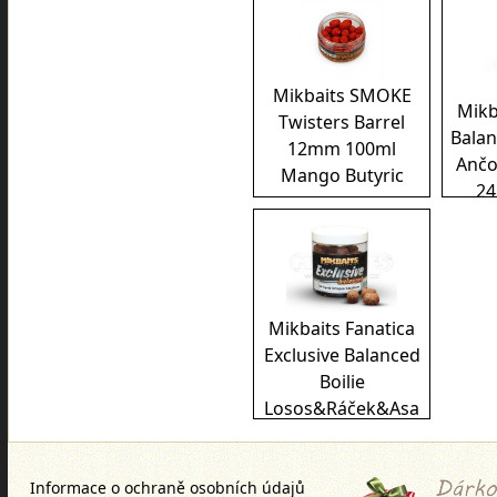
Mikbaits SMOKE
Mikb
Twisters Barrel
Balan
12mm 100ml
Ančo
Mango Butyric
2
Mikbaits Fanatica
Exclusive Balanced
Boilie
Losos&Ráček&Asa
14x18mm 250ml
Informace o ochraně osobních údajů