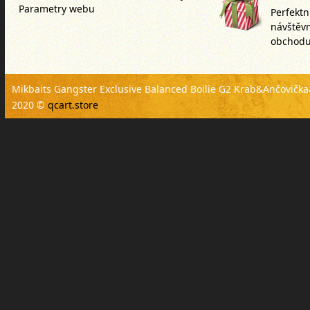
Parametry webu
Perfektn
návštěv
obchodu
Mikbaits Gangster Exclusive Balanced Boilie G2 Krab&Ančovič
2020 ©
qcart.store