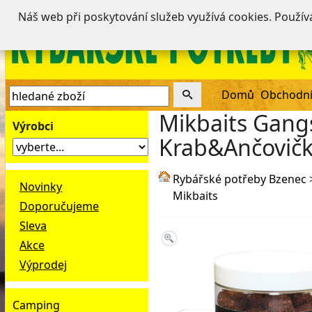
Náš web při poskytování služeb využívá cookies. Použí
Domů
Obchodní
Mikbaits Gangs
Výrobci
Krab&Ančovič
Rybářské potřeby Bzenec
Novinky
Mikbaits
Doporučujeme
Sleva
Akce
Výprodej
Camping