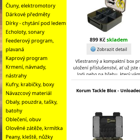
Čluny, elektromotory
Dárkové předměty
Dírky - chytání pod ledem
Echoloty, sonary
899 Kč
skladem
Feederový program,
plavaná
Zobrazit detail
Kaprový program
Všestranný a kompaktní box p
Krmení, návnady,
uložení příslušenství, ať už jste
lodi nebo na břehu, který vá
nástrahy
pomůže lovit efektivněji.- Včet
Kufry, krabičky, boxy
jehel a
Korum Tackle Blox - Unloade
Návazcový materiál
Obaly, pouzdra, tašky,
batohy
Oblečení, obuv
Olověné zátěže, krmítka
Peany, kleště, nůžky