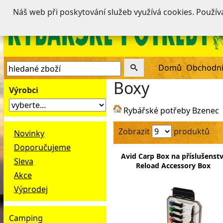
Náš web při poskytování služeb využívá cookies. Použí
Domů
Obchodní
Boxy
Výrobci
Rybářské potřeby Bzenec
Zobrazit
produktů
Novinky
Doporučujeme
Avid Carp Box na příslušenstv
Sleva
Reload Accessory Box
Akce
Výprodej
Camping