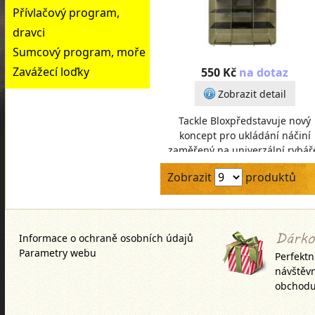
Přívlačový program,
dravci
Sumcový program, moře
Zavážecí loďky
550 Kč
na dotaz
Zobrazit detail
Tackle Bloxpředstavuje nový
koncept pro ukládání náčiní
zaměřený na univerzální rybář
Je navržen tak, aby do něj byl
Zobrazit
produktů
možné co nejpřehledn
Informace o ochraně osobních údajů
Parametry webu
Perfektn
návštěv
obchodu