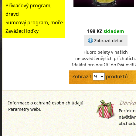
Přívlačový program,
dravci
Sumcový program, moře
Zavážecí loďky
198 Kč
skladem
Zobrazit detail
Fluoro pelety v našich
nejosvědčenějších příchutích.
Ideální pro použítí do PVA pytlí
a punčoch. Skvěle dopňují
Zobrazit
produktů
plovoucí nástrahy. Rybáři
Informace o ochraně osobních údajů
Parametry webu
Perfektn
návštěv
obchodu