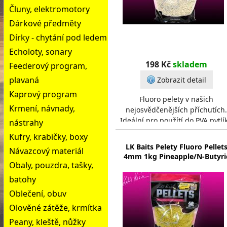
Čluny, elektromotory
Dárkové předměty
Dírky - chytání pod ledem
Echoloty, sonary
198 Kč
skladem
Feederový program,
plavaná
Zobrazit detail
Kaprový program
Fluoro pelety v našich
Krmení, návnady,
nejosvědčenějších příchutích.
Ideální pro použítí do PVA pytlí
nástrahy
a punčoch. Skvěle dopňují
Kufry, krabičky, boxy
plovoucí nástrahy. Rybáři
LK Baits Pelety Fluoro Pellet
Návazcový materiál
4mm 1kg Pineapple/N-Butyri
Obaly, pouzdra, tašky,
batohy
Oblečení, obuv
Olověné zátěže, krmítka
Peany, kleště, nůžky