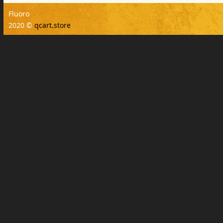
Fluoro
2020 ©
qcart.store