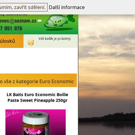
přihlášen -
přihlásit
~
Registrovat
mím, zavřít sdělení.
Další informace
Váš
košík
je prázdný.
 úlovků
o vše z kategorie Euro Economic
LK Baits Euro Economic Boilie
Paste Sweet Pineapple 250gr