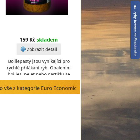
159 Kč
skladem
Zobrazit detail
Boiliepasty jsou vynikající pro
rychlé přilákání ryb. Obalením
boilies, pelet nebo partiklu se
získá neodolatelná nástraha.
Návod na použití
o vše z kategorie Euro Economic