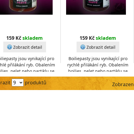
159 Kč
skladem
159 Kč
skladem
Zobrazit detail
Zobrazit detail
iliepasty jsou vynikající pro
Boiliepasty jsou vynikající pro
chlé přilákání ryb. Obalením
rychlé přilákání ryb. Obalením
ilies, pelet nebo partiklu se
boilies, pelet nebo partiklu se
ská neodolatelná nástraha.
získá neodolatelná nástraha.
razit
produktů
Návod na použití
Návod na použití
Zobrazen