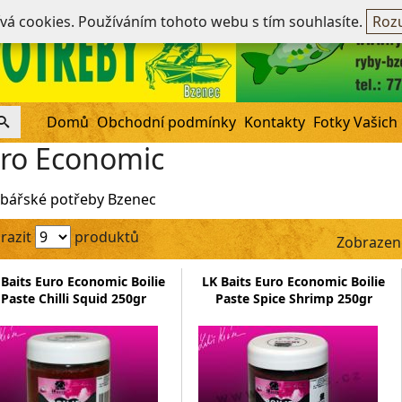
Ne
ívá cookies. Používáním tohoto webu s tím souhlasíte.
Rozu
Domů
Obchodní podmínky
Kontakty
Fotky Vašich
ro Economic
bářské potřeby Bzenec
razit
produktů
Zobrazen
 Baits Euro Economic Boilie
LK Baits Euro Economic Boilie
Paste Chilli Squid 250gr
Paste Spice Shrimp 250gr