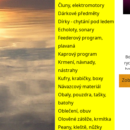
Čluny, elektromotory
Dárkové předměty
Dírky - chytání pod ledem
Echoloty, sonary
Feederový program,
plavaná
Kaprový program
Bo
Krmení, návnady,
ry
bo
nástrahy
zí
Kufry, krabičky, boxy
Zob
Návazcový materiál
Obaly, pouzdra, tašky,
batohy
Oblečení, obuv
Olověné zátěže, krmítka
Peany, kleště, nůžky