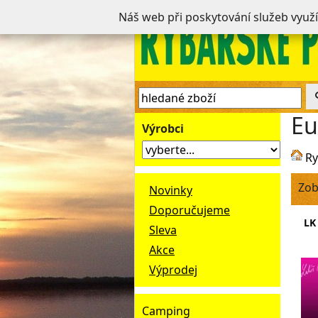
Náš web při poskytování služeb využ
Eu
Výrobci
Ry
Zob
Novinky
Doporučujeme
LK
Sleva
Akce
Výprodej
Camping