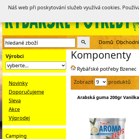
Náš web při poskytování služeb využívá cookies. Použí
Domů
Obchodní
Komponenty
Výrobci
Rybářské potřeby Bzenec
Zobrazit
produktů
Novinky
Doporučujeme
Arabská guma 200gr Vanilka
Sleva
Akce
Výprodej
Camping