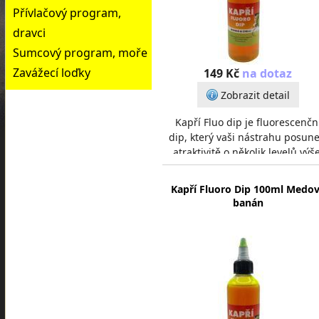
Přívlačový program,
dravci
Sumcový program, moře
Zavážecí loďky
149 Kč
na dotaz
Zobrazit detail
Kapří Fluo dip je fluorescenčn
dip, který vaši nástrahu posune
atraktivitě o několik levelů výše
Díky své konzistenci se výborn
hodí k
Kapří Fluoro Dip 100ml Medo
banán