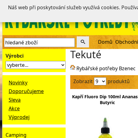
Náš web při poskytování služeb využívá cookies. Použí
Domů
Obchodní
Tekuté
Výrobci
Rybářské potřeby Bzenec
Zobrazit
produktů
Novinky
Doporučujeme
Kapří Fluoro Dip 100ml Ananas
Sleva
Butyric
Akce
Výprodej
Camping