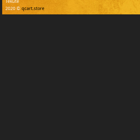
Tekuté
2020 ©
qcart.store