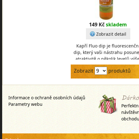
149 Kč
skladem
Zobrazit detail
Kapří Fluo dip je fluorescenčn
dip, který vaši nástrahu posune
atraktivitě o několik levelů výše
Díky své konzistenci se výborn
Zobrazit
produktů
hodí k
Informace o ochraně osobních údajů
Parametry webu
Perfektn
návštěv
obchodu