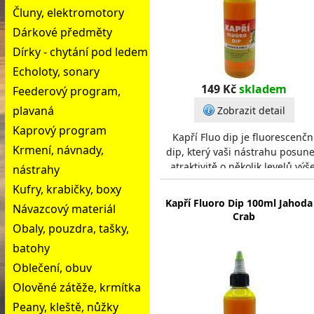
Čluny, elektromotory
Dárkové předměty
Dírky - chytání pod ledem
Echoloty, sonary
149 Kč
skladem
Feederový program,
plavaná
Zobrazit detail
Kaprový program
Kapří Fluo dip je fluorescenčn
Krmení, návnady,
dip, který vaši nástrahu posune
atraktivitě o několik levelů výše
nástrahy
Díky své konzistenci se výborn
Kufry, krabičky, boxy
hodí k
Kapří Fluoro Dip 100ml Jahoda
Návazcový materiál
Crab
Obaly, pouzdra, tašky,
batohy
Oblečení, obuv
Olověné zátěže, krmítka
Peany, kleště, nůžky