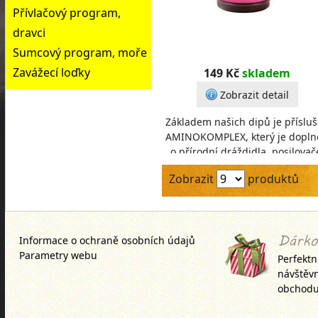
Přívlačový program,
dravci
Sumcový program, moře
Zavážecí loďky
149 Kč
skladem
Zobrazit detail
Základem našich dipů je příslu
AMINOKOMPLEX, který je dopln
o přírodní dráždidla, posilovač
aromy, aby byla vaše nástrah
Zobrazit
produktů
výjimečná.D
Informace o ochraně osobních údajů
Parametry webu
Perfektn
návštěv
obchodu