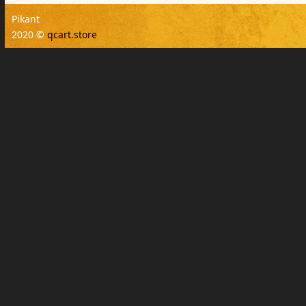
Pikant
2020 ©
qcart.store