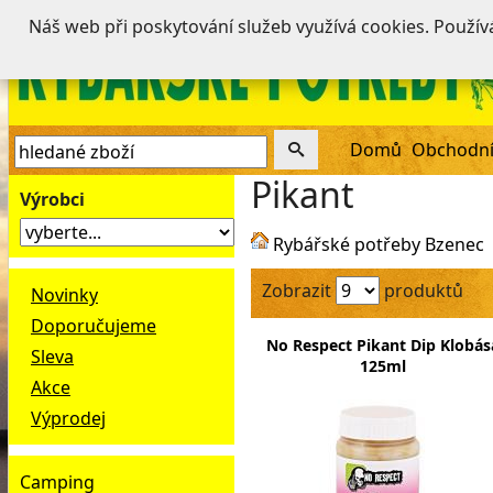
Náš web při poskytování služeb využívá cookies. Použí
Domů
Obchodní
Pikant
Výrobci
Rybářské potřeby Bzenec
Zobrazit
produktů
Novinky
Doporučujeme
No Respect Pikant Dip Klobás
Sleva
125ml
Akce
Výprodej
Camping