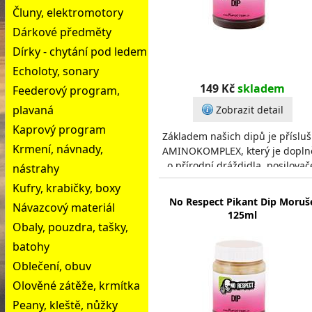
Čluny, elektromotory
Dárkové předměty
Dírky - chytání pod ledem
Echoloty, sonary
149 Kč
skladem
Feederový program,
plavaná
Zobrazit detail
Kaprový program
Základem našich dipů je příslu
Krmení, návnady,
AMINOKOMPLEX, který je dopln
o přírodní dráždidla, posilovač
nástrahy
aromy, aby byla vaše nástrah
Kufry, krabičky, boxy
výjimečná.D
No Respect Pikant Dip Moruš
Návazcový materiál
125ml
Obaly, pouzdra, tašky,
batohy
Oblečení, obuv
Olověné zátěže, krmítka
Peany, kleště, nůžky