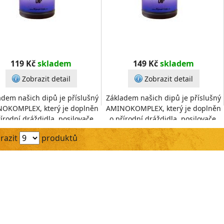
119 Kč
skladem
149 Kč
skladem
Zobrazit detail
Zobrazit detail
adem našich dipů je příslušný
Základem našich dipů je příslušný
OKOMPLEX, který je doplněn
AMINOKOMPLEX, který je doplněn
írodní dráždidla, posilovače,
o přírodní dráždidla, posilovače,
omy, aby byla vaše nástraha
aromy, aby byla vaše nástraha
razit
produktů
výjimečná.D
výjimečná.D