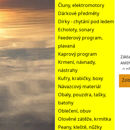
Čluny, elektromotory
Dárkové předměty
Dírky - chytání pod ledem
Echoloty, sonary
Feederový program,
plavaná
Kaprový program
Zákl
Krmení, návnady,
AMIN
o př
nástrahy
ar
Kufry, krabičky, boxy
Zob
Návazcový materiál
Obaly, pouzdra, tašky,
batohy
Oblečení, obuv
Olověné zátěže, krmítka
Peany, kleště, nůžky