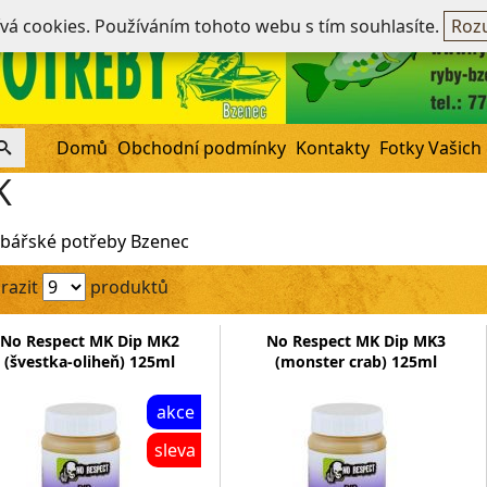
Ne
ívá cookies. Používáním tohoto webu s tím souhlasíte.
Rozu
Domů
Obchodní podmínky
Kontakty
Fotky Vašich
K
bářské potřeby Bzenec
razit
produktů
No Respect MK Dip MK2
No Respect MK Dip MK3
(švestka-oliheň) 125ml
(monster crab) 125ml
akce
sleva