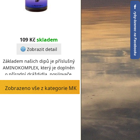
109 Kč
skladem
Zobrazit detail
Základem našich dipů je příslušný
AMINOKOMPLEX, který je doplněn
o přírodní dráždidla, posilovače,
aromy, aby byla vaše nástraha
výjimečná.D
Zobrazeno vše z kategorie MK