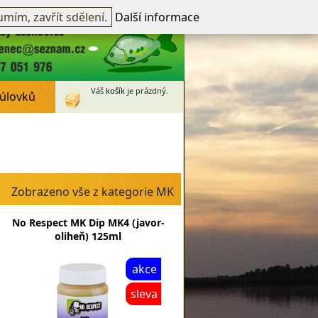
přihlášen -
přihlásit
~
Registrovat
mím, zavřít sdělení.
Další informace
Váš
košík
je prázdný.
 úlovků
Zobrazeno vše z kategorie MK
No Respect MK Dip MK4 (javor-
oliheň) 125ml
akce
sleva