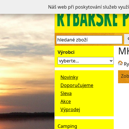
Náš web při poskytování služeb využ
M
Výrobci
Ry
Zob
Novinky
Doporučujeme
Sleva
Akce
Výprodej
Camping