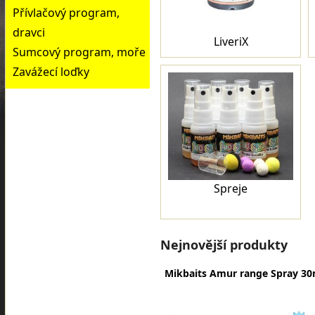
Přívlačový program,
dravci
LiveriX
Sumcový program, moře
Zavážecí loďky
Spreje
Nejnovější produkty
Mikbaits Amur range Spray 30