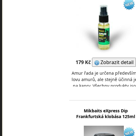
179 Kč
Zobrazit detail
Amur řada je určena především
lovu amurů, ale stejně účinná je
na kapry. Všechny produkty js
na sladko-ovocné bázi, která s
nám nejví
Mikbaits eXpress Dip
Frankfurtská klobása 125ml