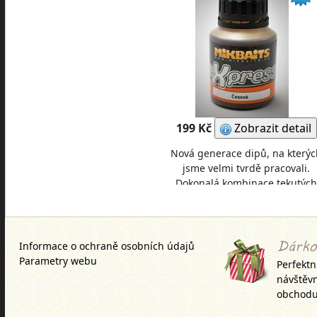
199 Kč
Zobrazit detail
Nová generace dipů, na kterýc
jsme velmi tvrdě pracovali.
Dokonalá kombinace tekutých
atraktorů, která přemluví k záb
i toho nejlínějšíh
Informace o ochraně osobních údajů
Parametry webu
Perfektn
návštěv
obchodu