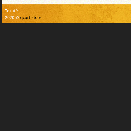
Tekuté
2020 ©
qcart.store