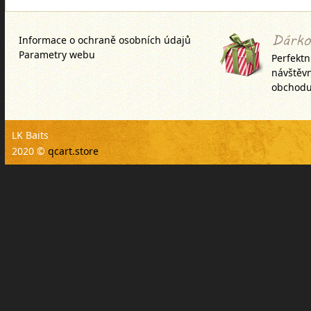
krátkodobý
Informace o ochraně osobních údajů
Parametry webu
Perfektn
návštěv
obchodu
LK Baits
2020 ©
qcart.store