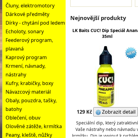
Čluny, elektromotory
Dárkové předměty
Nejnovější produkty
Dírky - chytání pod ledem
LK Baits CUC! Dip Speciál Anan
Echoloty, sonary
35ml
Feederový program,
plavaná
Kaprový program
Krmení, návnady,
nástrahy
Kufry, krabičky, boxy
Návazcový materiál
Obaly, pouzdra, tašky,
batohy
129 Kč
Zobrazit detail
Oblečení, obuv
Speciální dip, který zatraktivn
Olověné zátěže, krmítka
Vaše nástrahy nebo návnadu 
Peany, kleště, nůžky
krmítku. Dip je vyvinut k rychl