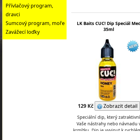
přilákání ryb, tedy je vhodný k
Přívlačový program,
krátkodobý
dravci
Sumcový program, moře
LK Baits CUC! Dip Speciál Me
35ml
Zavážecí loďky
129 Kč
Zobrazit detail
Speciální dip, který zatraktivn
Vaše nástrahy nebo návnadu 
krmítku. Dip je vyvinut k rychl
přilákání ryb, tedy je vhodný k