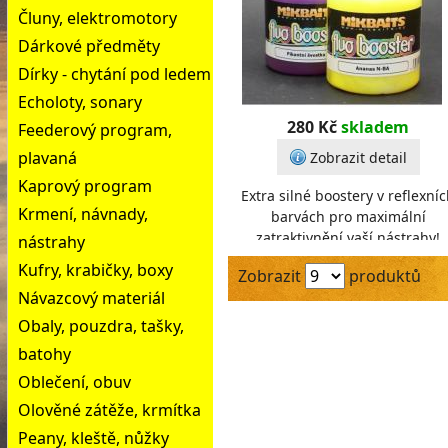
Čluny, elektromotory
Dárkové předměty
Dírky - chytání pod ledem
Echoloty, sonary
280 Kč
skladem
Feederový program,
plavaná
Zobrazit detail
Kaprový program
Extra silné boostery v reflexní
Krmení, návnady,
barvách pro maximální
zatraktivnění vaší nástrahy!
nástrahy
Vysoká dávka esence spolu s fl
Kufry, krabičky, boxy
Zobrazit
produktů
barvou donutí každého
Návazcový materiál
Obaly, pouzdra, tašky,
batohy
Oblečení, obuv
Olověné zátěže, krmítka
Peany, kleště, nůžky