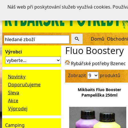
Náš web při poskytování služeb využívá cookies. Použí
Domů
Obchodní
Fluo Boostery
Výrobci
Rybářské potřeby Bzenec
Zobrazit
produktů
Novinky
Doporučujeme
Mikbaits Fluo Booster
Sleva
Pampeliška 250ml
Akce
Výprodej
Camping