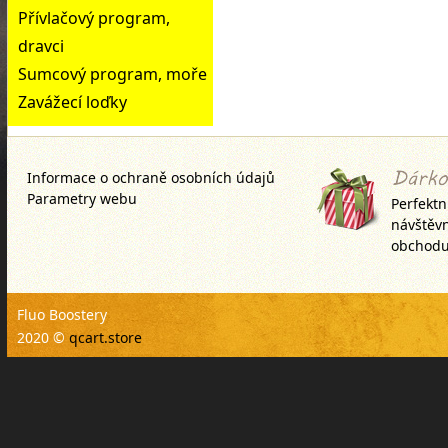
Přívlačový program,
dravci
Sumcový program, moře
Zavážecí loďky
Informace o ochraně osobních údajů
Parametry webu
Perfektn
návštěv
obchodu
Fluo Boostery
2020 ©
qcart.store