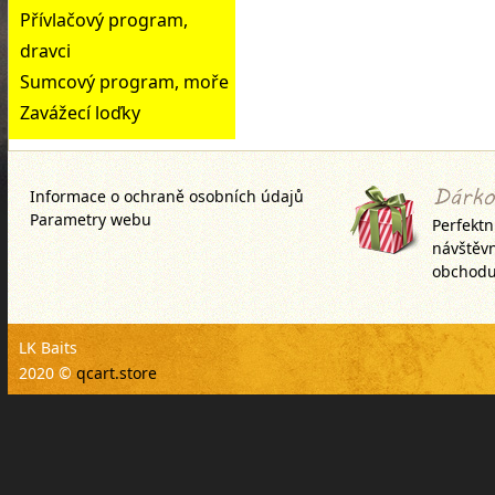
Přívlačový program,
dravci
Sumcový program, moře
Zavážecí loďky
Informace o ochraně osobních údajů
Parametry webu
Perfektn
návštěv
obchodu
LK Baits
2020 ©
qcart.store