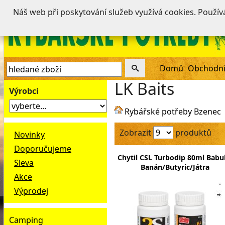
Náš web při poskytování služeb využívá cookies. Použí
Domů
Obchodní
LK Baits
Výrobci
Rybářské potřeby Bzenec
Zobrazit
produktů
Novinky
Doporučujeme
Chytil CSL Turbodip 80ml Babul
Sleva
Banán/Butyric/Játra
Akce
Výprodej
Camping