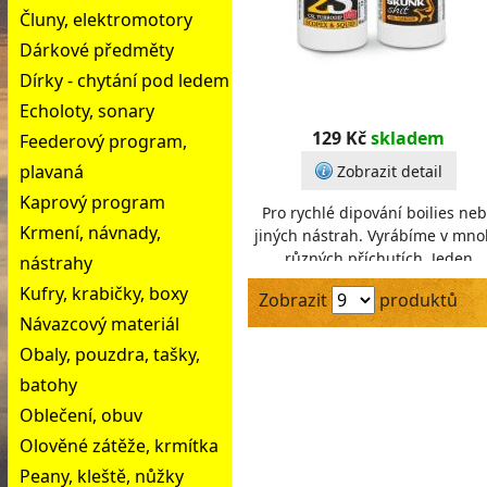
Čluny, elektromotory
Dárkové předměty
Dírky - chytání pod ledem
Echoloty, sonary
129 Kč
skladem
Feederový program,
plavaná
Zobrazit detail
Kaprový program
Pro rychlé dipování boilies ne
Krmení, návnady,
jiných nástrah. Vyrábíme v mn
různých příchutích. Jeden
nástrahy
turbodip je vždy určen k jedno
Kufry, krabičky, boxy
Zobrazit
produktů
z našich boili
Návazcový materiál
Obaly, pouzdra, tašky,
batohy
Oblečení, obuv
Olověné zátěže, krmítka
Peany, kleště, nůžky