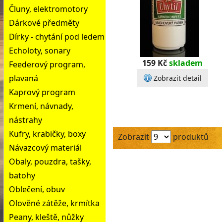
Čluny, elektromotory
Dárkové předměty
Dírky - chytání pod ledem
Echoloty, sonary
159 Kč
skladem
Feederový program,
plavaná
Zobrazit detail
Kaprový program
Krmení, návnady,
nástrahy
Kufry, krabičky, boxy
Zobrazit
produktů
Návazcový materiál
Obaly, pouzdra, tašky,
batohy
Oblečení, obuv
Olověné zátěže, krmítka
Peany, kleště, nůžky