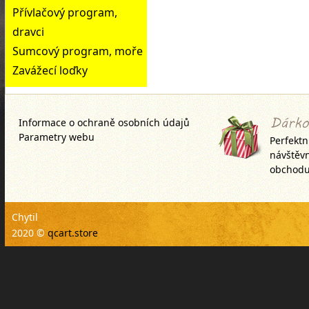
Přívlačový program,
dravci
Sumcový program, moře
Zavážecí loďky
Informace o ochraně osobních údajů
Parametry webu
Perfektn
návštěv
obchodu
Chytil
2020 ©
qcart.store