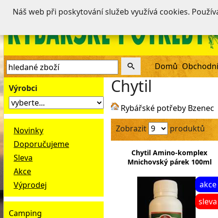
Náš web při poskytování služeb využívá cookies. Použí
Domů
Obchodní
Chytil
Výrobci
Rybářské potřeby Bzenec
Zobrazit
produktů
Novinky
Doporučujeme
Chytil Amino-komplex
Sleva
Mnichovský párek 100ml
Akce
akce
Výprodej
sleva
Camping