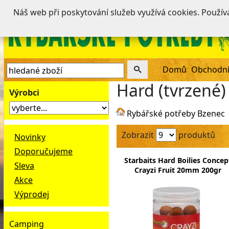
Náš web při poskytování služeb využívá cookies. Použí
Domů
Obchodní
Hard (tvrzené) 
Výrobci
Rybářské potřeby Bzenec
Zobrazit
produktů
Novinky
Doporučujeme
Starbaits Hard Boilies Concep
Sleva
Crayzi Fruit 20mm 200gr
Akce
Výprodej
Camping