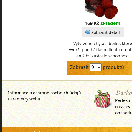
169 Kč
skladem
Zobrazit detail
Vytvrzené chytací boilie, které
vydrží pod háčkem dlouhou dob
aniž by ztrácelo schopnost
patřičného uvolňování
Zobrazit
produktů
atraktačních látek. Doporuč
Informace o ochraně osobních údajů
Parametry webu
Perfektn
návštěv
obchodu