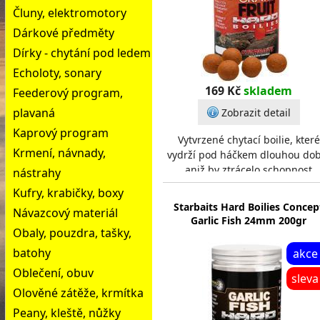
Čluny, elektromotory
Dárkové předměty
Dírky - chytání pod ledem
Echoloty, sonary
169 Kč
skladem
Feederový program,
plavaná
Zobrazit detail
Kaprový program
Vytvrzené chytací boilie, které
Krmení, návnady,
vydrží pod háčkem dlouhou dob
aniž by ztrácelo schopnost
nástrahy
patřičného uvolňování
Kufry, krabičky, boxy
atraktačních látek. Doporuč
Starbaits Hard Boilies Concep
Návazcový materiál
Garlic Fish 24mm 200gr
Obaly, pouzdra, tašky,
batohy
akce
Oblečení, obuv
sleva
Olověné zátěže, krmítka
Peany, kleště, nůžky