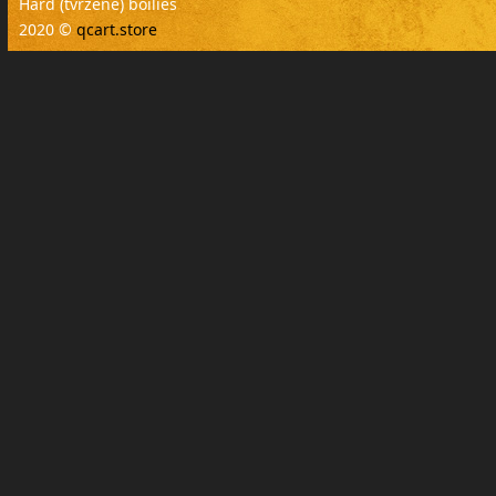
Hard (tvrzené) boilies
2020 ©
qcart.store