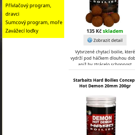
Přívlačový program,
dravci
Sumcový program, moře
Zavážecí loďky
135 Kč
skladem
Zobrazit detail
Vytvrzené chytací boilie, které
vydrží pod háčkem dlouhou dob
aniž by ztrácelo schopnost
patřičného uvolňování
atraktačních látek. Doporuč
Starbaits Hard Boilies Concep
Hot Demon 20mm 200gr