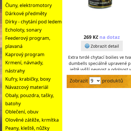
Čluny, elektromotory
Dárkové předměty
Dírky - chytání pod ledem
Echoloty, sonary
269 Kč
na dotaz
Feederový program,
plavaná
Zobrazit detail
Kaprový program
Extra tvrdé chytací boilies ve tv
Krmení, návnady,
dumbells speciálně upravené p
ještě vyšší pevnost a odolnost 
nástrahy
vodě, sušené na vzduchu 14dn
Kufry, krabičky, boxy
Zobrazit
produktů
Ideáln
Návazcový materiál
Obaly, pouzdra, tašky,
batohy
Oblečení, obuv
Olověné zátěže, krmítka
Peany, kleště, nůžky