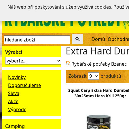
Náš web při poskytování služeb využívá cookies. Použí
Domů
Obchodní
Extra Hard Du
Výrobci
Rybářské potřeby Bzenec
Zobrazit
produktů
Novinky
Doporučujeme
Squat Carp Extra Hard Dumbel
Sleva
30x25mm Hero Krill 250gr
Akce
Výprodej
Camping