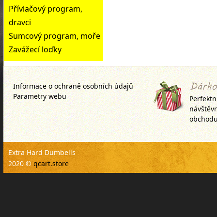
Přívlačový program,
dravci
Sumcový program, moře
Zavážecí loďky
Informace o ochraně osobních údajů
Parametry webu
Perfektn
návštěv
obchodu
Extra Hard Dumbells
2020 ©
qcart.store