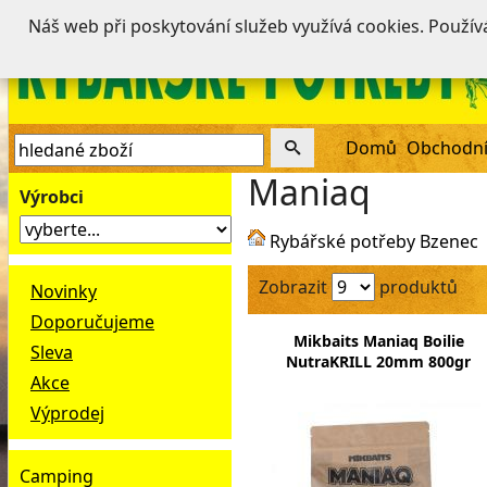
Náš web při poskytování služeb využívá cookies. Použí
Domů
Obchodní
Maniaq
Výrobci
Rybářské potřeby Bzenec
Zobrazit
produktů
Novinky
Doporučujeme
Mikbaits Maniaq Boilie
Sleva
NutraKRILL 20mm 800gr
Akce
Výprodej
Camping