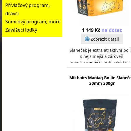
Přívlačový program,
dravci
Sumcový program, moře
Zavážecí loďky
1 149 Kč
na dotaz
Zobrazit detail
Slaneček je extra atraktivní boil
s nejsilnější a zároveň
nejpřirozenější chutí, jaké kdy 
Mikbaits vyrobili. Při jeho vývoj
byl kladen
Mikbaits Maniaq Boilie Slaneč
30mm 300gr