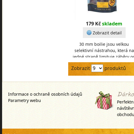
179 Kč
skladem
Zobrazit detail
30 mm boilie jsou velkou
selektivní nástrahou, která na
jedné straně limituje záběry o
nechtěných ryb, a naopak je
Zobrazit
produktů
lákavá pro velké trofejn
Informace o ochraně osobních údajů
Parametry webu
Perfektn
návštěv
obchodu