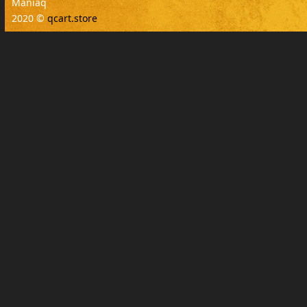
Maniaq
2020 ©
qcart.store