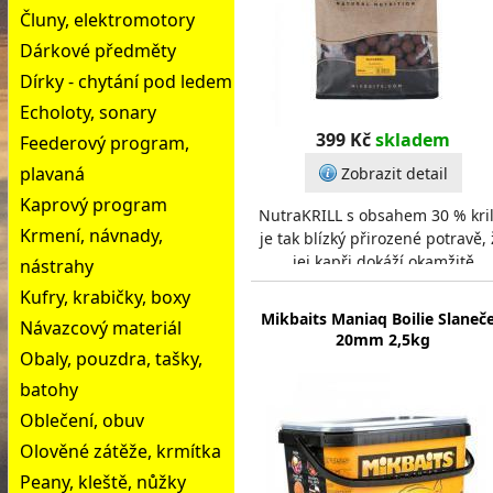
Čluny, elektromotory
Dárkové předměty
Dírky - chytání pod ledem
Echoloty, sonary
399 Kč
skladem
Feederový program,
plavaná
Zobrazit detail
Kaprový program
NutraKRILL s obsahem 30 % kril
Krmení, návnady,
je tak blízký přirozené potravě, 
jej kapři dokáží okamžitě
nástrahy
detekovat jako zdroj potravy. I
Kufry, krabičky, boxy
díky tomu na
Mikbaits Maniaq Boilie Slaneč
Návazcový materiál
20mm 2,5kg
Obaly, pouzdra, tašky,
batohy
Oblečení, obuv
Olověné zátěže, krmítka
Peany, kleště, nůžky