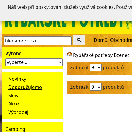
Náš web při poskytování služeb využívá cookies. Použí
Domů
Obchodní
Výrobci
Rybářské potřeby Bzenec
Zobrazit
produktů
Novinky
Zobrazit
produktů
Doporučujeme
Sleva
Akce
Výprodej
Camping