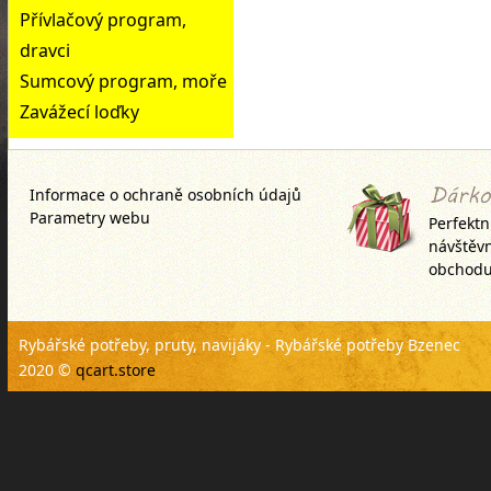
Přívlačový program,
dravci
Sumcový program, moře
Zavážecí loďky
Informace o ochraně osobních údajů
Parametry webu
Perfektn
návštěv
obchodu
Rybářské potřeby, pruty, navijáky - Rybářské potřeby Bzenec
2020 ©
qcart.store