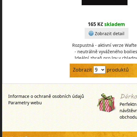
165 Kč
skladem
Zobrazit detail
Rozpustná - aktivní verze Wafte
- neutrálně vyváženého boilies
Ideální zbraň pro lov v chladn
vodě, závodní lov nebo všechn
Zobrazit
produktů
případy, kd
Informace o ochraně osobních údajů
Parametry webu
Perfektn
návštěv
obchodu