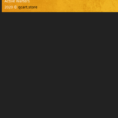
Active Wafters
2020 ©
qcart.store