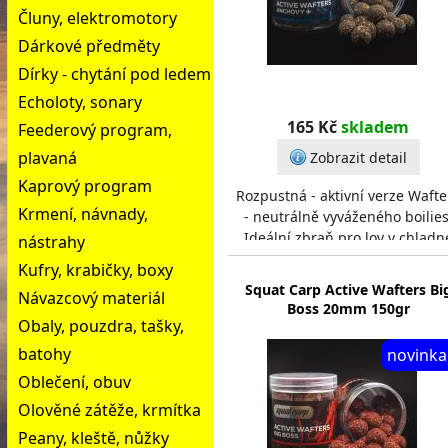
Čluny, elektromotory
Dárkové předměty
Dírky - chytání pod ledem
Echoloty, sonary
165 Kč
skladem
Feederový program,
plavaná
Zobrazit detail
Kaprový program
Rozpustná - aktivní verze Wafte
Krmení, návnady,
- neutrálně vyváženého boilies
Ideální zbraň pro lov v chladn
nástrahy
vodě, závodní lov nebo všechn
Kufry, krabičky, boxy
případy, kd
Squat Carp Active Wafters Bi
Návazcový materiál
Boss 20mm 150gr
Obaly, pouzdra, tašky,
batohy
novinka
Oblečení, obuv
Olověné zátěže, krmítka
Peany, kleště, nůžky