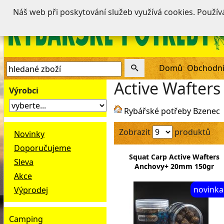
Náš web při poskytování služeb využívá cookies. Použí
Domů
Obchodní
Active Wafters
Výrobci
Rybářské potřeby Bzenec
Zobrazit
produktů
Novinky
Doporučujeme
Squat Carp Active Wafters
Sleva
Anchovy+ 20mm 150gr
Akce
novinka
Výprodej
Camping