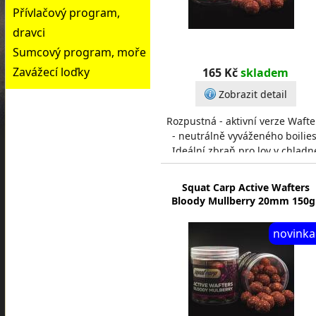
Přívlačový program,
dravci
Sumcový program, moře
Zavážecí loďky
165 Kč
skladem
Zobrazit detail
Rozpustná - aktivní verze Wafte
- neutrálně vyváženého boilies
Ideální zbraň pro lov v chladn
vodě, závodní lov nebo všechn
případy, kd
Squat Carp Active Wafters
Bloody Mullberry 20mm 150g
novinka