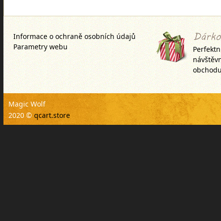
přímo oplášťovaný super
atraktivní vrstvou, která
Informace o ochraně osobních údajů
Parametry webu
Perfektn
návštěv
obchodu
Magic Wolf
2020 ©
qcart.store