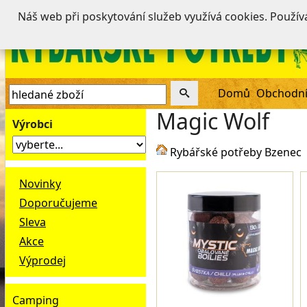
Náš web při poskytování služeb využívá cookies. Použí
Domů
Obchodní
Magic Wolf
Výrobci
Rybářské potřeby Bzenec
Novinky
Doporučujeme
Sleva
Akce
Výprodej
Camping