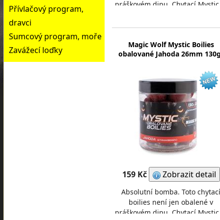
práškovém dipu. Chytací Mystic
Přívlačový program,
přímo oplášťovaný super
dravci
atraktivní vrstvou, která
Sumcový program, moře
Magic Wolf Mystic Boilies
Zavážecí loďky
obalované Jahoda 26mm 130g
159 Kč
Zobrazit detail
Absolutní bomba. Toto chytac
boilies není jen obalené v
práškovém dipu. Chytací Mystic