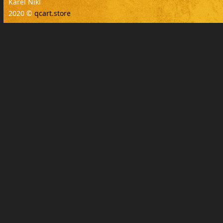
Karel Nikl
2020 ©
qcart.store