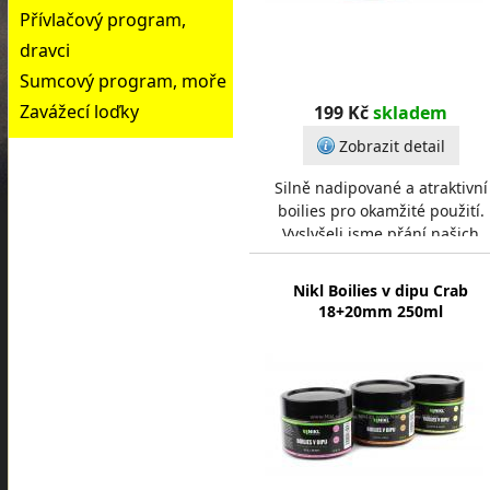
Přívlačový program,
dravci
Sumcový program, moře
Zavážecí loďky
199 Kč
skladem
Zobrazit detail
Silně nadipované a atraktivní
boilies pro okamžité použití.
Vyslyšeli jsme přání našich
zákazníků a nově do nabídky
zařazujeme dipované boil
Nikl Boilies v dipu Crab
18+20mm 250ml