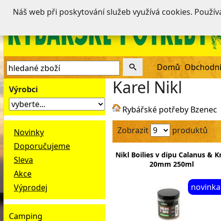
Náš web při poskytování služeb využívá cookies. Použí
Domů
Obchodní
Karel Nikl
Výrobci
Rybářské potřeby Bzenec
Zobrazit
produktů
Novinky
Doporučujeme
Nikl Boilies v dipu Calanus & Kr
Sleva
20mm 250ml
Akce
novinka
Výprodej
Camping