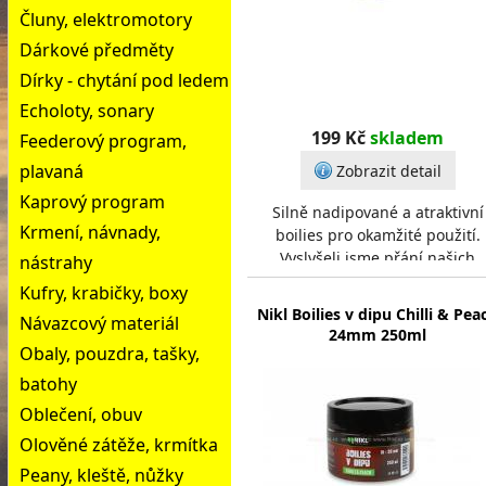
Čluny, elektromotory
Dárkové předměty
Dírky - chytání pod ledem
Echoloty, sonary
199 Kč
skladem
Feederový program,
plavaná
Zobrazit detail
Kaprový program
Silně nadipované a atraktivní
Krmení, návnady,
boilies pro okamžité použití.
Vyslyšeli jsme přání našich
nástrahy
zákazníků a nově do nabídky
Kufry, krabičky, boxy
zařazujeme dipované boil
Nikl Boilies v dipu Chilli & Pea
Návazcový materiál
24mm 250ml
Obaly, pouzdra, tašky,
batohy
Oblečení, obuv
Olověné zátěže, krmítka
Peany, kleště, nůžky