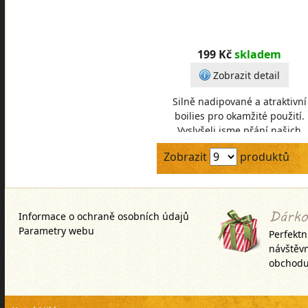
199 Kč
skladem
Zobrazit detail
Silně nadipované a atraktivní
boilies pro okamžité použití.
Vyslyšeli jsme přání našich
zákazníků a nově do nabídky
Zobrazit
produktů
zařazujeme dipované boil
Informace o ochraně osobních údajů
Parametry webu
Perfektn
návštěv
obchodu