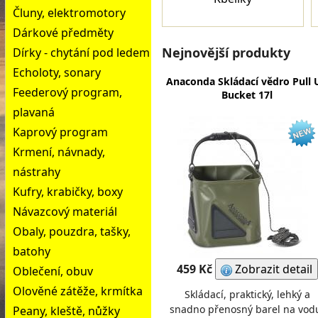
Čluny, elektromotory
Dárkové předměty
Nejnovější produkty
Dírky - chytání pod ledem
Echoloty, sonary
Anaconda Skládací vědro Pull 
Feederový program,
Bucket 17l
plavaná
Kaprový program
Krmení, návnady,
nástrahy
Kufry, krabičky, boxy
Návazcový materiál
Obaly, pouzdra, tašky,
batohy
459 Kč
Zobrazit detail
Oblečení, obuv
Olověné zátěže, krmítka
Skládací, praktický, lehký a
snadno přenosný barel na vod
Peany, kleště, nůžky