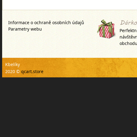
který je pružný a ohebný a tud
si váš kbelík můžete poskládat 
Informace o ochraně osobních údajů
Parametry webu
Perfektn
návštěv
obchodu
Kbelíky
2020 ©
qcart.store