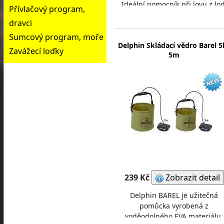
Ideální pomocník při lovu z lod
Přívlačový program,
nebo na místech kde je vysoký
dravci
strmý břeh. Je v
Sumcový program, moře
Delphin Skládací vědro Barel 5l
Zavážecí loďky
5m
239 Kč
Zobrazit detail
Delphin BAREL je užitečná
pomůcka vyrobená z
voděodolného EVA materiálu,