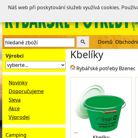
Náš web při poskytování služeb využívá cookies. Použí
Domů
Obchodní
Kbelíky
Výrobci
Rybářské potřeby Bzenec
Novinky
Doporučujeme
Sleva
Akce
Výprodej
Camping
Kbelíky