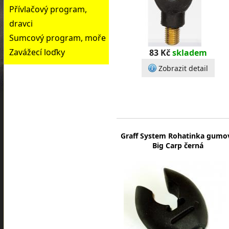
Přívlačový program,
dravci
Sumcový program, moře
Zavážecí loďky
83 Kč
skladem
Zobrazit detail
Graff System Rohatinka gumo
Big Carp černá