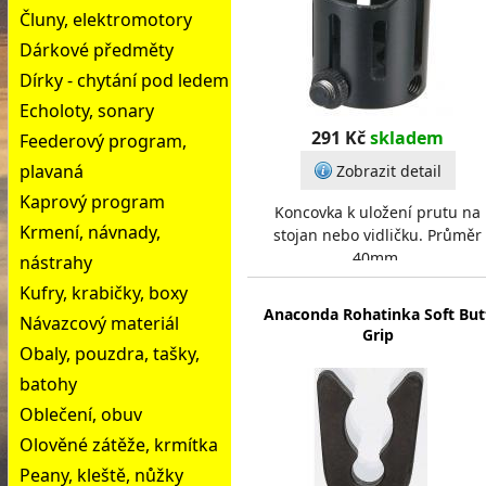
Čluny, elektromotory
Dárkové předměty
Dírky - chytání pod ledem
Echoloty, sonary
291 Kč
skladem
Feederový program,
plavaná
Zobrazit detail
Kaprový program
Koncovka k uložení prutu na
Krmení, návnady,
stojan nebo vidličku. Průměr
40mm.
nástrahy
Kufry, krabičky, boxy
Anaconda Rohatinka Soft But
Návazcový materiál
Grip
Obaly, pouzdra, tašky,
batohy
Oblečení, obuv
Olověné zátěže, krmítka
Peany, kleště, nůžky