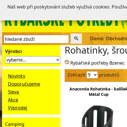
Náš web při poskytování služeb využívá cookies. Použí
Domů
Obchodní
Rohatinky, šro
Výrobci
Rybářské potřeby Bzenec
Zobrazit
produktů
Novinky
Doporučujeme
Anaconda Rohatinka - kalíše
Sleva
Metal Cup
Akce
Výprodej
Camping