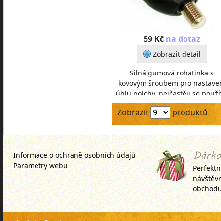
59 Kč
na dotaz
Zobrazit detail
Silná gumová rohatinka s
kovovým šroubem pro nastave
úhlu polohy, nejčastěji se použí
na zadní závity stojanů (tripod
Zobrazit
produktů
rodpodů). Rohati
Informace o ochraně osobních údajů
Parametry webu
Perfektn
návštěv
obchodu