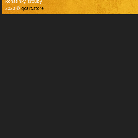
Rohatinky, šrouby
2020 ©
qcart.store