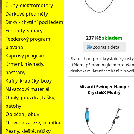
Čluny, elektromotory
Dárkové předměty
Dírky - chytání pod ledem
Echoloty, sonary
237 Kč
skladem
Feederový program,
plavaná
Zobrazit detail
Kaprový program
Svítící hanger s krystalicky čist
Krmení, návnady,
tělem, připomínajícím brouše
drahokam, které vychází z nové
nástrahy
designového stylu značky Mivar
Kufry, krabičky, boxy
Díky p
Mivardi Swinger Hanger
Návazcový materiál
CrystaliX Modrý
Obaly, pouzdra, tašky,
batohy
Oblečení, obuv
Olověné zátěže, krmítka
Peany, kleště, nůžky