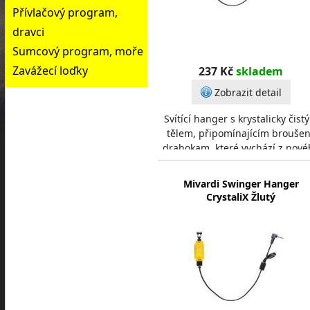
Přívlačový program,
dravci
Sumcový program, moře
Zavážecí loďky
237 Kč
skladem
Zobrazit detail
Svítící hanger s krystalicky čist
tělem, připomínajícím brouše
drahokam, které vychází z nové
designového stylu značky Mivar
Díky p
Mivardi Swinger Hanger
CrystaliX Žlutý