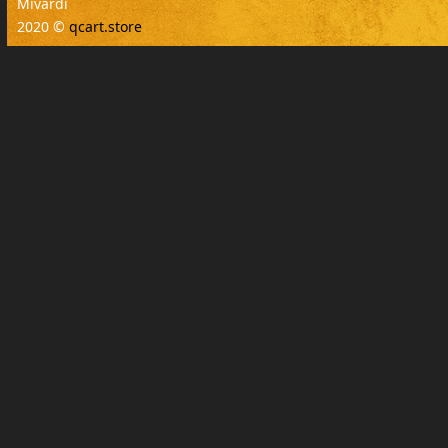
Mivardi
2020 ©
qcart.store