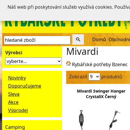
Náš web při poskytování služeb využívá cookies. Použí
Domů
Obchodní
Mivardi
Výrobci
Rybářské potřeby Bzenec
Zobrazit
produktů
Novinky
Doporučujeme
Mivardi Swinger Hanger
Sleva
CrystaliX Černý
Akce
Výprodej
Camping