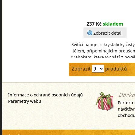
237 Kč
skladem
Zobrazit detail
Svítící hanger s krystalicky čist
tělem, připomínajícím brouše
drahokam, které vychází z nové
designového stylu značky Mivar
Zobrazit
produktů
Díky p
Informace o ochraně osobních údajů
Parametry webu
Perfektn
návštěv
obchodu