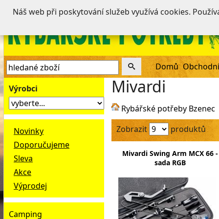
Náš web při poskytování služeb využívá cookies. Použí
Domů
Obchodní
Mivardi
Výrobci
Rybářské potřeby Bzenec
Zobrazit
produktů
Novinky
Doporučujeme
Mivardi Swing Arm MCX 66 -
Sleva
sada RGB
Akce
Výprodej
Camping