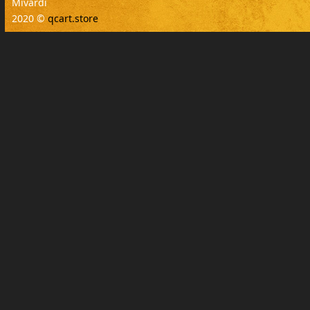
Mivardi
2020 ©
qcart.store