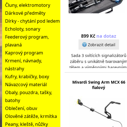
Čluny, elektromotory
Dárkové předměty
Dírky - chytání pod ledem
Echoloty, sonary
899 Kč
na dotaz
Feederový program,
plavaná
Zobrazit detail
Kaprový program
Sada 3 svítících signalizátorů
Krmení, návnady,
záběru s unikátně tvarovaný
tělem a výměnnými barevným
nástrahy
kryty. Posuvným závažím snad
Kufry, krabičky, boxy
upravíte hmotnost vče
Mivardi Swing Arm MCX 66
Návazcový materiál
fialový
Obaly, pouzdra, tašky,
batohy
Oblečení, obuv
Olověné zátěže, krmítka
Peany, kleště, nůžky