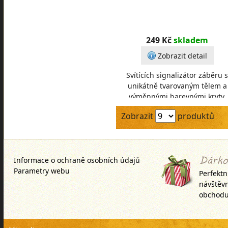
249 Kč
skladem
Zobrazit detail
Svítících signalizátor záběru s
unikátně tvarovaným tělem a
výměnnými barevnými kryty.
Posuvným závažím snadno
Zobrazit
produktů
upravíte hmotnost včetně úpl
Informace o ochraně osobních údajů
Parametry webu
Perfektn
návštěv
obchodu