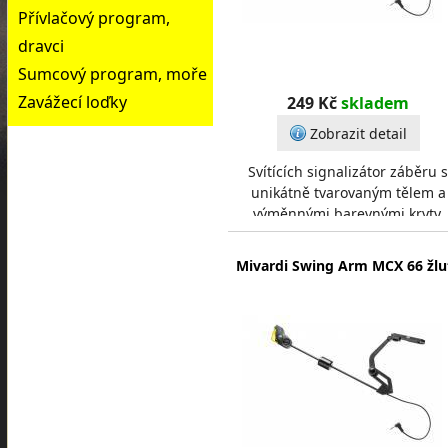
Přívlačový program,
dravci
Sumcový program, moře
Zavážecí loďky
249 Kč
skladem
Zobrazit detail
Svítících signalizátor záběru s
unikátně tvarovaným tělem a
výměnnými barevnými kryty.
Posuvným závažím snadno
upravíte hmotnost včetně úpl
Mivardi Swing Arm MCX 66 žlu