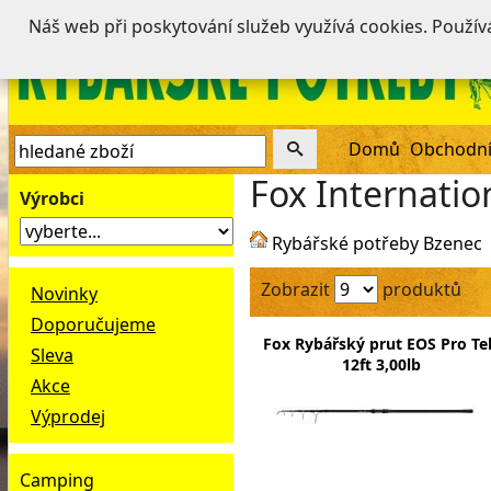
Náš web při poskytování služeb využívá cookies. Použí
Domů
Obchodní
Fox Internatio
Výrobci
Rybářské potřeby Bzenec
Zobrazit
produktů
Novinky
Doporučujeme
Fox Rybářský prut EOS Pro Te
Sleva
12ft 3,00lb
Akce
Výprodej
Camping