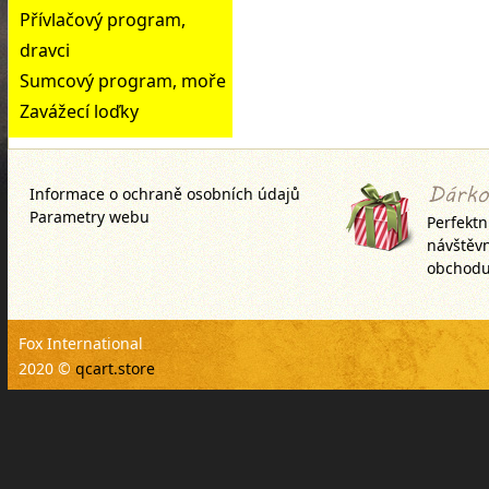
Přívlačový program,
dravci
Sumcový program, moře
Zavážecí loďky
Informace o ochraně osobních údajů
Parametry webu
Perfektn
návštěv
obchodu
Fox International
2020 ©
qcart.store