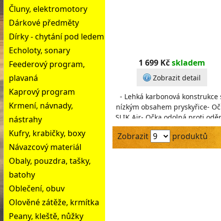
Čluny, elektromotory
Dárkové předměty
Dírky - chytání pod ledem
Echoloty, sonary
1 699 Kč
skladem
Feederový program,
plavaná
Zobrazit detail
Kaprový program
- Lehká karbonová konstrukce 
Krmení, návnady,
nízkým obsahem pryskyřice- Oč
SLIK Air- Očka odolná proti odě
nástrahy
Vysoce kvalitní 18mm sedlo
Kufry, krabičky, boxy
Zobrazit
produktů
navijáku- Decen
Návazcový materiál
Obaly, pouzdra, tašky,
batohy
Oblečení, obuv
Olověné zátěže, krmítka
Peany, kleště, nůžky