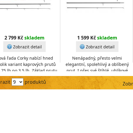
2 799 Kč
skladem
1 599 Kč
skladem
Zobrazit detail
Zobrazit detail
vá řada Corky nabízí hned
Nenápadný, přesto velmi
olik variant kaprových prutů
elegantní, spolehlivý a oblíbený
,75 lb po 3,5 lb. Základ prutu
prut. I přes své štíhlé, uhlíkové
voří štíhlý, uhlíkový blank,
tělo je velmi silný a je spolehlivý i
razit
produktů
lisovaný pod tl
při dalekýc
Zobr