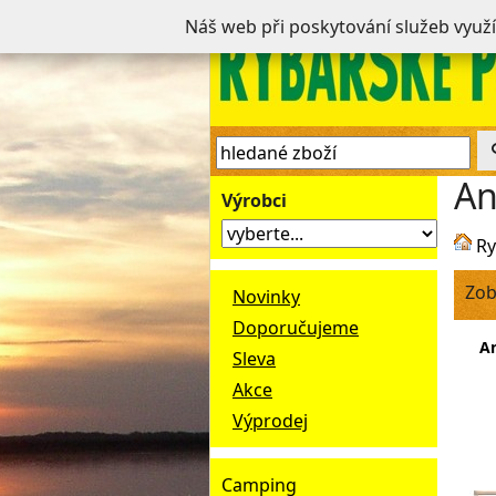
Náš web při poskytování služeb využ
An
Výrobci
Ry
Zob
Novinky
Doporučujeme
A
Sleva
Akce
Výprodej
Camping