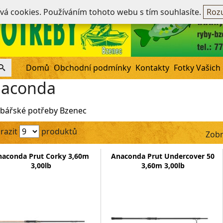
Ne
ívá cookies. Používáním tohoto webu s tím souhlasíte.
Rozu
Domů
Obchodní podmínky
Kontakty
Fotky Vašich
aconda
bářské potřeby Bzenec
razit
produktů
Zobr
naconda Prut Corky 3,60m
Anaconda Prut Undercover 50
3,00lb
3,60m 3,00lb