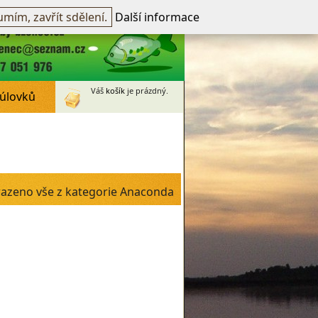
přihlášen -
přihlásit
~
Registrovat
mím, zavřít sdělení.
Další informace
Váš
košík
je prázdný.
 úlovků
azeno vše z kategorie Anaconda