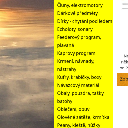
Čluny, elektromotory
Dárkové předměty
Dírky - chytání pod ledem
Echoloty, sonary
Feederový program,
plavaná
Kaprový program
No
Krmení, návnady,
něk
od 2
nástrahy
t
Kufry, krabičky, boxy
Zob
Návazcový materiál
Obaly, pouzdra, tašky,
batohy
Oblečení, obuv
Olověné zátěže, krmítka
Peany, kleště, nůžky