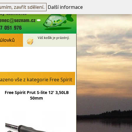
přihlášen -
přihlásit
~
Registrovat
mím, zavřít sdělení.
Další informace
Váš
košík
je prázdný.
 úlovků
azeno vše z kategorie Free Spirit
Free Spirit Prut S-lite 12' 3,50LB
50mm