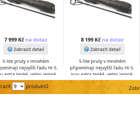
7 999 Kč
na dotaz
8 199 Kč
na dotaz
Zobrazit detail
Zobrazit detail
S-lite pruty v mnohém
S-lite pruty v mnohém
pomínají nejvyšší řadu Hi-S.
připomínají nejvyšší řadu Hi-S.
ou extra tenké, velmi jemné,
Jsou extra tenké, velmi jemné,
itom blank má velkou sílu. I
přitom blank má velkou sílu. I
razit
produktů
proto si při vývoji a dv
proto si při vývoji a dv
Zobr