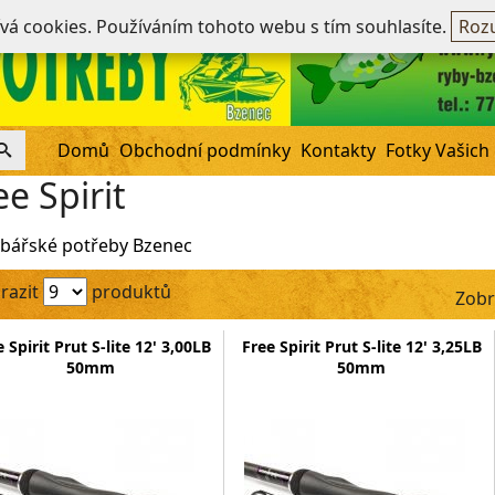
Ne
ívá cookies. Používáním tohoto webu s tím souhlasíte.
Rozu
Domů
Obchodní podmínky
Kontakty
Fotky Vašich
ee Spirit
bářské potřeby Bzenec
razit
produktů
Zobr
 Spirit Prut S-lite 12' 3,00LB
Free Spirit Prut S-lite 12' 3,25LB
50mm
50mm