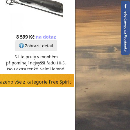
8 599 Kč
na dotaz
Zobrazit detail
S-lite pruty v mnohém
připomínají nejvyšší řadu Hi-S.
Jsou extra tenké, velmi jemné,
přitom blank má velkou sílu. I
proto si při vývoji a dv
azeno vše z kategorie Free Spirit