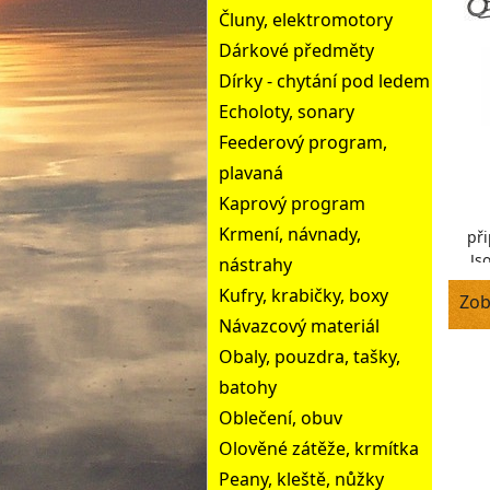
Čluny, elektromotory
Dárkové předměty
Dírky - chytání pod ledem
Echoloty, sonary
Feederový program,
plavaná
Kaprový program
Krmení, návnady,
při
Js
nástrahy
př
Kufry, krabičky, boxy
Zob
Návazcový materiál
Obaly, pouzdra, tašky,
batohy
Oblečení, obuv
Olověné zátěže, krmítka
Peany, kleště, nůžky