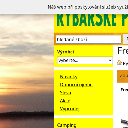
Náš web při poskytování služeb využ
Fr
Výrobci
Ry
Zob
Novinky
Doporučujeme
Free
Sleva
Akce
Výprodej
Camping