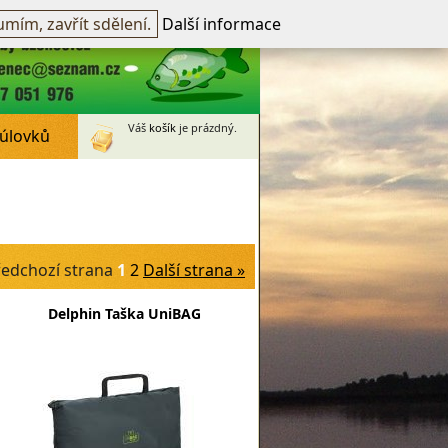
přihlášen -
přihlásit
~
Registrovat
mím, zavřít sdělení.
Další informace
Váš
košík
je prázdný.
 úlovků
ředchozí strana
1
2
Další strana »
Delphin Taška UniBAG