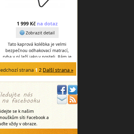
1 999 Kč
na dotaz
Zobrazit detail
Tato kaprová kolébka je velmi
bezpečnou odhakovací matrací,
ryba v ní leží jako v posteli. Rám je
pevný a sklopný pro snazší
transport. Kryt
ředchozí strana
1
2
Další strana »
idejte se k našim
anouškům síti Facebook a
ďte vždy v obraze.