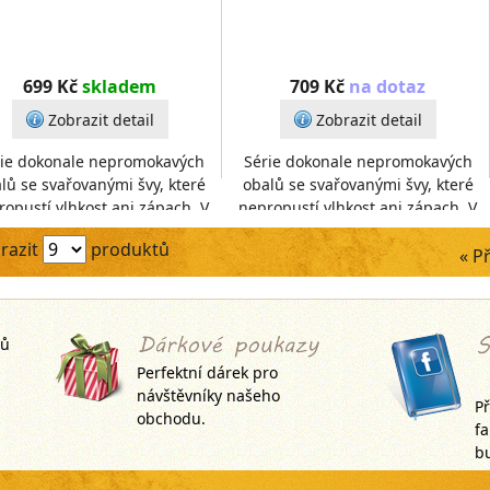
699 Kč
skladem
709 Kč
na dotaz
Zobrazit detail
Zobrazit detail
ie dokonale nepromokavých
Série dokonale nepromokavých
lů se svařovanými švy, které
obalů se svařovanými švy, které
ropustí vlhkost ani zápach. V
nepropustí vlhkost ani zápach. V
padě znečištění je lze snadno
případě znečištění je lze snadno
razit
produktů
umýt proudem
umýt proudem
« P
jů
Perfektní dárek pro
návštěvníky našeho
Př
obchodu.
f
bu