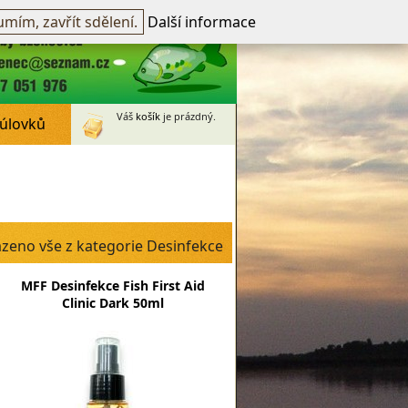
přihlášen -
přihlásit
~
Registrovat
mím, zavřít sdělení.
Další informace
Váš
košík
je prázdný.
 úlovků
zeno vše z kategorie Desinfekce
MFF Desinfekce Fish First Aid
Clinic Dark 50ml