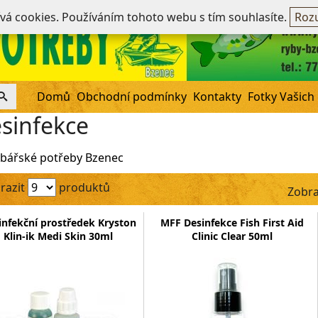
Ne
ívá cookies. Používáním tohoto webu s tím souhlasíte.
Rozu
Domů
Obchodní podmínky
Kontakty
Fotky Vašich
sinfekce
bářské potřeby Bzenec
razit
produktů
Zobra
infekční prostředek Kryston
MFF Desinfekce Fish First Aid
Klin-ik Medi Skin 30ml
Clinic Clear 50ml