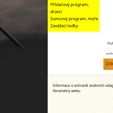
Přívlačový program,
dravci
Sumcový program, moře
Zavážecí loďky
Fis
zodp
Zob
nej
Informace o ochraně osobních úda
Parametry webu