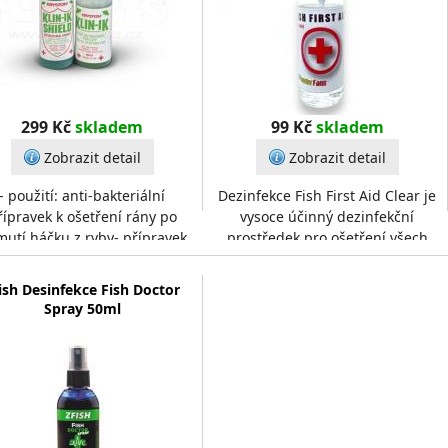
299 Kč
skladem
99 Kč
skladem
Zobrazit detail
Zobrazit detail
- použití: anti-bakteriální
Dezinfekce Fish First Aid Clear je
řípravek k ošetření rány po
vysoce účinný dezinfekční
mutí háčku z ryby- přípravek
prostředek pro ošetření všech
ání rybu před infekcí- balení
druhů povrchových poranění
obsahuje dostatek
ryb.Můžete ji použít k
ish Desinfekce Fish Doctor
Spray 50ml