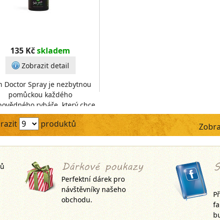
135 Kč
skladem
Zobrazit detail
h Doctor Spray je nezbytnou
pomůckou každého
ovědného rybáře, který chce
svému úlovku zajistit co
razit
produktů
bezpečnější návrat do vody.
Zobra
Spe
jů
Perfektní dárek pro
návštěvníky našeho
Př
obchodu.
f
bu