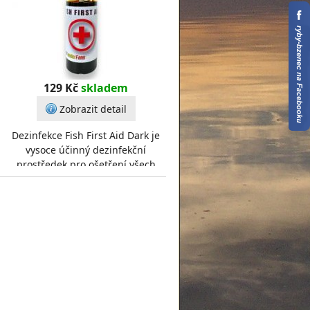
129 Kč
skladem
Zobrazit detail
Dezinfekce Fish First Aid Dark je
vysoce účinný dezinfekční
prostředek pro ošetření všech
druhů povrchových poranění ryb
a k celkovému uzdra