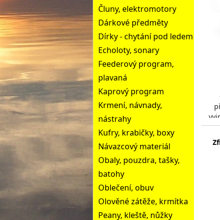
Čluny, elektromotory
Dárkové předměty
Dírky - chytání pod ledem
Echoloty, sonary
Feederový program,
plavaná
Kaprový program
Krmení, návnady,
p
vyj
nástrahy
chr
Kufry, krabičky, boxy
Zf
Návazcový materiál
Obaly, pouzdra, tašky,
batohy
Oblečení, obuv
Olověné zátěže, krmítka
Peany, kleště, nůžky