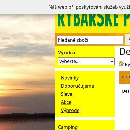
Náš web při poskytování služeb využ
De
Výrobci
Ry
Zob
Novinky
Doporučujeme
Des
Sleva
Akce
Výprodej
Camping