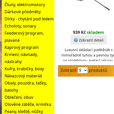
Čluny, elektromotory
Dárkové předměty
Dírky - chytání pod ledem
Echoloty, sonary
939 Kč
skladem
Feederový program,
plavaná
Zobrazit detail
Kaprový program
Luxusní skládací podběrák s
Krmení, návnady,
mimořádně tuhou a pevnou ty
se spolehlivou aretací výsuvu.
nástrahy
Podběrák je kompletně plovouc
Kufry, krabičky, boxy
Zobrazit
produktů
díky plovákům, umíst
Návazcový materiál
Obaly, pouzdra, tašky,
batohy
Oblečení, obuv
Olověné zátěže, krmítka
Peany, kleště, nůžky