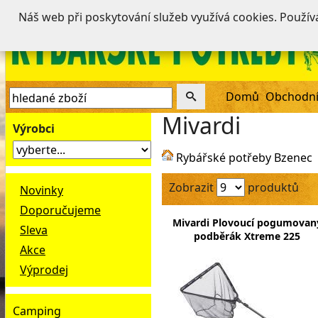
Náš web při poskytování služeb využívá cookies. Použí
Domů
Obchodní
Mivardi
Výrobci
Rybářské potřeby Bzenec
Zobrazit
produktů
Novinky
Doporučujeme
Mivardi Plovoucí pogumovan
Sleva
podběrák Xtreme 225
Akce
Výprodej
Camping