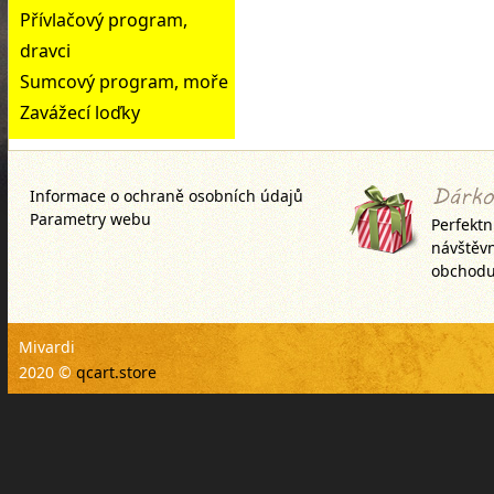
Přívlačový program,
dravci
Sumcový program, moře
Zavážecí loďky
Informace o ochraně osobních údajů
Parametry webu
Perfektn
návštěv
obchodu
Mivardi
2020 ©
qcart.store