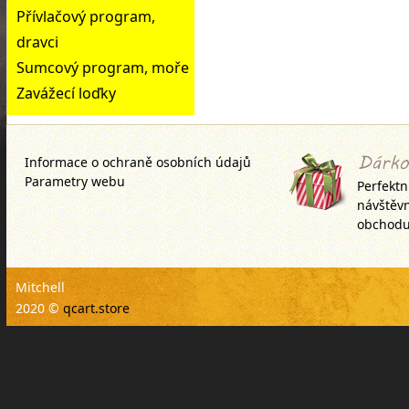
Přívlačový program,
dravci
Sumcový program, moře
Zavážecí loďky
Informace o ochraně osobních údajů
Parametry webu
Perfektn
návštěv
obchodu
Mitchell
2020 ©
qcart.store