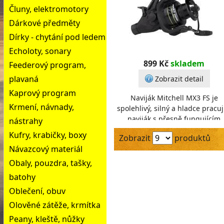
Čluny, elektromotory
Dárkové předměty
Dírky - chytání pod ledem
Echoloty, sonary
899 Kč
skladem
Feederový program,
plavaná
Zobrazit detail
Kaprový program
Naviják Mitchell MX3 FS je
Krmení, návnady,
spolehlivý, silný a hladce pracuj
naviják s přesně fungujícím
nástrahy
systémem volnoběžné
Kufry, krabičky, boxy
Zobrazit
produktů
brzdy.Navijáky mají pevné gr
Návazcový materiál
Obaly, pouzdra, tašky,
batohy
Oblečení, obuv
Olověné zátěže, krmítka
Peany, kleště, nůžky