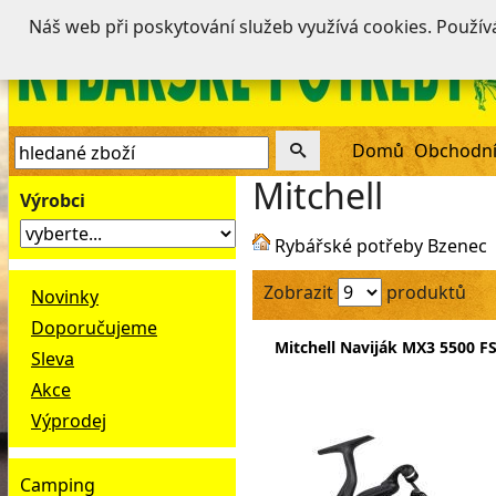
Náš web při poskytování služeb využívá cookies. Použí
Domů
Obchodní
Mitchell
Výrobci
Rybářské potřeby Bzenec
Zobrazit
produktů
Novinky
Doporučujeme
Mitchell Naviják MX3 5500 F
Sleva
Akce
Výprodej
Camping