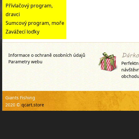
Přívlačový program,
dravci
Sumcový program, moře
Zavážecí loďky
Informace o ochraně osobních údajů
Parametry webu
Perfektn
návštěv
obchodu
Giants Fishing
2020 ©
qcart.store