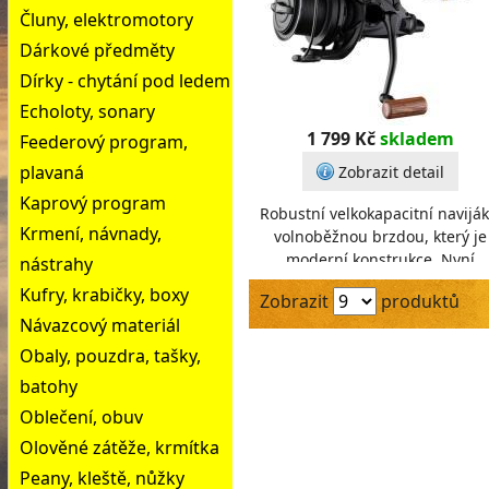
Čluny, elektromotory
Dárkové předměty
Dírky - chytání pod ledem
Echoloty, sonary
1 799 Kč
skladem
Feederový program,
plavaná
Zobrazit detail
Kaprový program
Robustní velkokapacitní naviják
Krmení, návnady,
volnoběžnou brzdou, který je
moderní konstrukce. Nyní
nástrahy
zaváděcí akce s náhradní
Kufry, krabičky, boxy
Zobrazit
produktů
odhozovou cívkou ZDARMA!Př
Návazcový materiál
Obaly, pouzdra, tašky,
batohy
Oblečení, obuv
Olověné zátěže, krmítka
Peany, kleště, nůžky