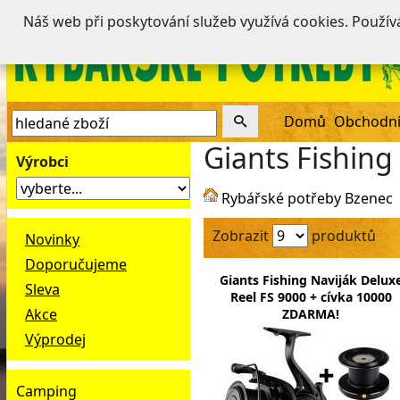
Náš web při poskytování služeb využívá cookies. Použí
Domů
Obchodní
Giants Fishing
Výrobci
Rybářské potřeby Bzenec
Zobrazit
produktů
Novinky
Doporučujeme
Giants Fishing Naviják Delux
Sleva
Reel FS 9000 + cívka 10000
Akce
ZDARMA!
Výprodej
Camping