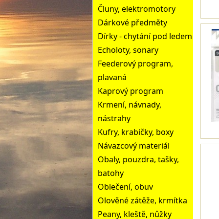
Čluny, elektromotory
Dárkové předměty
Dírky - chytání pod ledem
Echoloty, sonary
Feederový program,
plavaná
Kaprový program
Krmení, návnady,
nástrahy
Kufry, krabičky, boxy
Návazcový materiál
Obaly, pouzdra, tašky,
batohy
Oblečení, obuv
Olověné zátěže, krmítka
Peany, kleště, nůžky