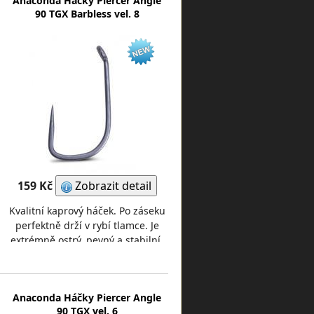
Anaconda Háčky Piercer Angle
90 TGX Barbless vel. 8
159 Kč
Zobrazit detail
Kvalitní kaprový háček. Po záseku
perfektně drží v rybí tlamce. Je
extrémně ostrý, pevný a stabilní.
Jedná se o verzi bez protihrotu. V
bal
Anaconda Háčky Piercer Angle
90 TGX vel. 6