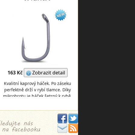
163 Kč
Zobrazit detail
Kvalitní kaprový háček. Po záseku
perfektně drží v rybí tlamce. Díky
mikrohrotu je háček šetrný k rybě.
Je extrémně ostrý, pevný a
stabilní.