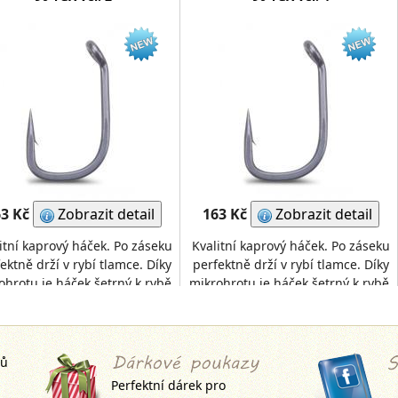
3 Kč
Zobrazit detail
163 Kč
Zobrazit detail
itní kaprový háček. Po záseku
Kvalitní kaprový háček. Po záseku
ektně drží v rybí tlamce. Díky
perfektně drží v rybí tlamce. Díky
ohrotu je háček šetrný k rybě.
mikrohrotu je háček šetrný k rybě.
Je extrémně ostrý, pevný a
Je extrémně ostrý, pevný a
stabilní.
stabilní.
jů
Perfektní dárek pro