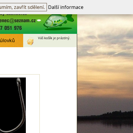
přihlášen -
přihlásit
~
Registrovat
mím, zavřít sdělení.
Další informace
Váš
košík
je prázdný.
 úlovků