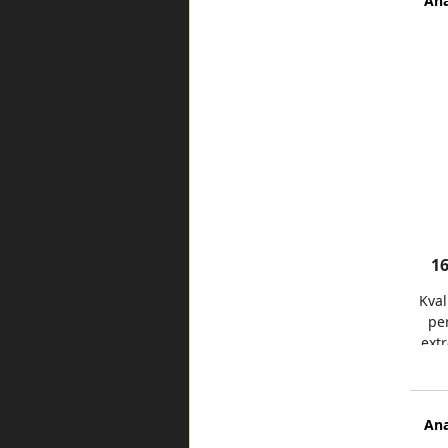
Ana
16
Kval
per
extr
Jedn
Ana