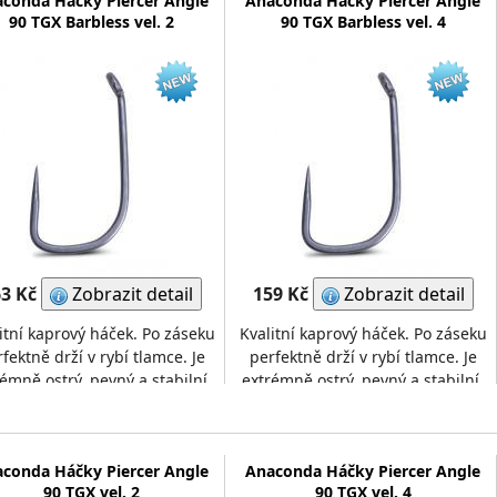
conda Háčky Piercer Angle
Anaconda Háčky Piercer Angle
90 TGX Barbless vel. 2
90 TGX Barbless vel. 4
3 Kč
Zobrazit detail
159 Kč
Zobrazit detail
itní kaprový háček. Po záseku
Kvalitní kaprový háček. Po záseku
fektně drží v rybí tlamce. Je
perfektně drží v rybí tlamce. Je
émně ostrý, pevný a stabilní.
extrémně ostrý, pevný a stabilní.
á se o verzi bez protihrotu. V
Jedná se o verzi bez protihrotu. V
bal
bal
conda Háčky Piercer Angle
Anaconda Háčky Piercer Angle
90 TGX vel. 2
90 TGX vel. 4