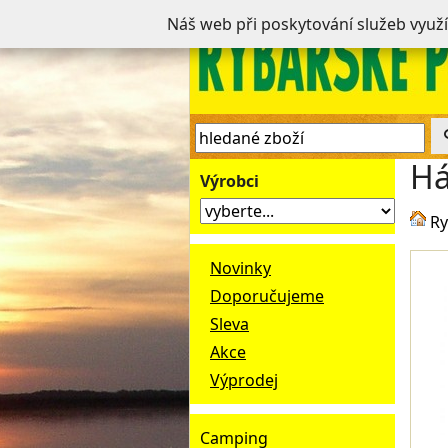
Náš web při poskytování služeb využ
Há
Výrobci
Ry
Novinky
Doporučujeme
Sleva
Akce
Výprodej
Camping