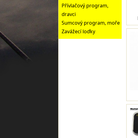
Přívlačový program,
dravci
Sumcový program, moře
Zavážecí loďky