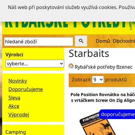
Náš web při poskytování služeb využívá cookies. Použí
Domů
Obchodní
Starbaits
Výrobci
Rybářské potřeby Bzenec
Zobrazit
produktů
Novinky
Doporučujeme
Pole Position Rovnátko na háč
Sleva
s vrtáčkem Screw On Zig Align
Akce
doporučujeme
Výprodej
Camping