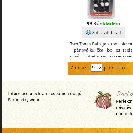
99 Kč
skladem
Zobrazit detail
Two Tones Balls je super plovou
pěnová kulička - boilies, zcela
nový výrobek v kaprařském svět
Tato pěnová kulička se chová ja
Zobrazit
produktů
pop-up
Informace o ochraně osobních údajů
Parametry webu
Perfektn
návštěv
obchodu