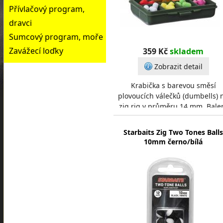
Přívlačový program,
dravci
Sumcový program, moře
Zavážecí loďky
359 Kč
skladem
Zobrazit detail
Krabička s barevou směsí
plovoucích válečků (dumbells) 
zig rig v průměru 14 mm. Bale
obsahuje 8 barev po 3ks (černá
růžová, oranžová,
Starbaits Zig Two Tones Balls
10mm černo/bílá