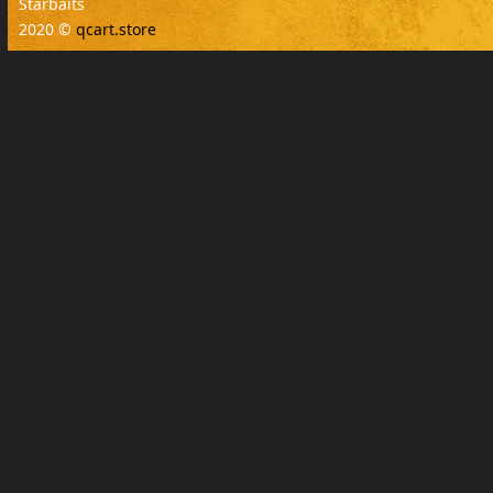
Starbaits
2020 ©
qcart.store