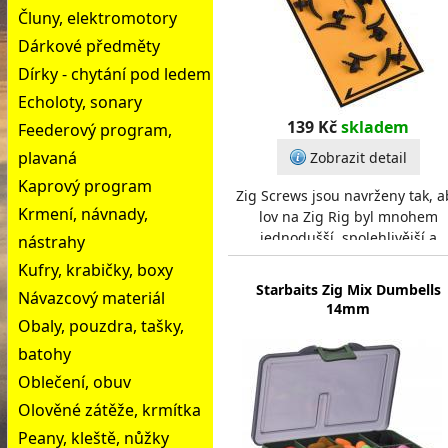
Čluny, elektromotory
Dárkové předměty
Dírky - chytání pod ledem
Echoloty, sonary
139 Kč
skladem
Feederový program,
plavaná
Zobrazit detail
Kaprový program
Zig Screws jsou navrženy tak, a
Krmení, návnady,
lov na Zig Rig byl mnohem
jednodušší, spolehlivější a
nástrahy
produktivnější než kdy
Kufry, krabičky, boxy
předtím.Zig Screw je rovnátk
Starbaits Zig Mix Dumbells
Návazcový materiál
14mm
Obaly, pouzdra, tašky,
batohy
Oblečení, obuv
Olověné zátěže, krmítka
Peany, kleště, nůžky