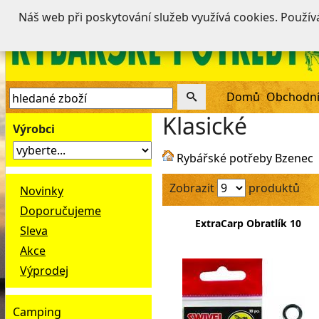
Náš web při poskytování služeb využívá cookies. Použí
Domů
Obchodní
Klasické
Výrobci
Rybářské potřeby Bzenec
Zobrazit
produktů
Novinky
Doporučujeme
ExtraCarp Obratlík 10
Sleva
Akce
Výprodej
Camping