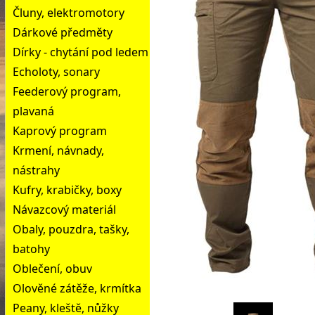
Čluny, elektromotory
Dárkové předměty
Dírky - chytání pod ledem
Echoloty, sonary
Feederový program,
plavaná
Kaprový program
Krmení, návnady,
nástrahy
Kufry, krabičky, boxy
Návazcový materiál
Obaly, pouzdra, tašky,
batohy
Oblečení, obuv
Olověné zátěže, krmítka
Peany, kleště, nůžky