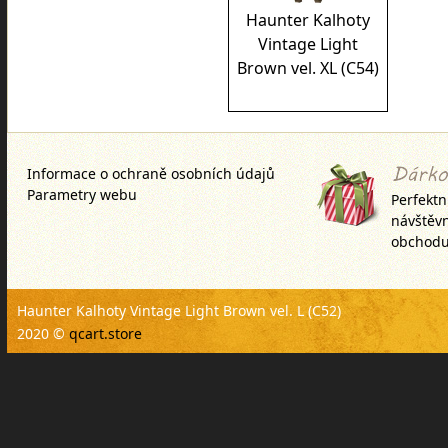
Haunter Kalhoty
Vintage Light
Brown vel. XL (C54)
Informace o ochraně osobních údajů
Parametry webu
Perfektn
návštěv
obchodu
Haunter Kalhoty Vintage Light Brown vel. L (C52)
2020 ©
qcart.store