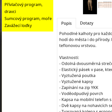
Přívlačový program,
dravci
Sumcový program, moře
Dotazy
Popis
Zavážecí loďky
Pohodlné kalhoty pro každo
hodí do města i do přírody
teflonovou vrstvou.
Vlastnosti:
- Odolná dvousměrná streč
- Elastický pásek v pase, kte
- Vyztužená poutka
- Vyztužené kapsy
- Zapínání na zip YKK
- Voděodpudivý povrch
- Kapsa na mobilní telefon 
- Dvě kapsy na nohavicích s
- Tvarovaná kolena s ergo