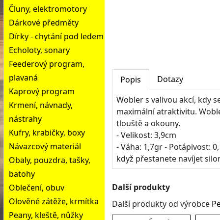
Čluny, elektromotory
Dárkové předměty
Dírky - chytání pod ledem
Echoloty, sonary
Feederový program,
plavaná
Dotazy
Popis
Kaprový program
Wobler s valivou akcí, kdy s
Krmení, návnady,
maximální atraktivitu. Wobl
nástrahy
tlouště a okouny.
Kufry, krabičky, boxy
- Velikost: 3,9cm
Návazcový materiál
- Váha: 1,7gr - Potápivost: 0
když přestanete navíjet silo
Obaly, pouzdra, tašky,
batohy
Další produkty
Oblečení, obuv
Olověné zátěže, krmítka
Další produkty od výrobce
P
Peany, kleště, nůžky