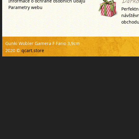
Informace o ochraně osobních údajů
Parametry webu
Perfektn
návštěv
obchodu
Gunki Wobler Gamera F Fario 3,9cm
2020 ©
qcart.store