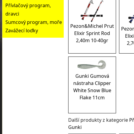
Přívlačový program,
dravci
Sumcový program, moře
Pezon&Michel Prut
Pezon
Zavážecí loďky
Elixir Sprint Rod
Elix
2,40m 10-40gr
2,
Gunki Gumová
nástraha Clipper
White Snow Blue
Flake 11cm
Další produkty z kategorie
Př
Gunki