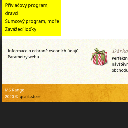
Přívlačový program,
dravci
Sumcový program, moře
Zavážecí loďky
Informace o ochraně osobních údajů
Parametry webu
Perfektn
návštěv
obchodu
MS Range
2020 ©
qcart.store