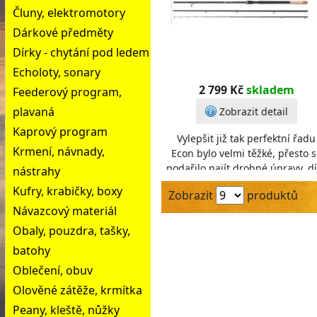
Čluny, elektromotory
Dárkové předměty
Dírky - chytání pod ledem
Echoloty, sonary
2 799 Kč
skladem
Feederový program,
plavaná
Zobrazit detail
Kaprový program
Vylepšit již tak perfektní řadu
Krmení, návnady,
Econ bylo velmi těžké, přesto s
podařilo najít drobné úpravy, d
nástrahy
kterým se série Econ NX stává
Kufry, krabičky, boxy
Zobrazit
produktů
téměř doko
Návazcový materiál
Obaly, pouzdra, tašky,
batohy
Oblečení, obuv
Olověné zátěže, krmítka
Peany, kleště, nůžky