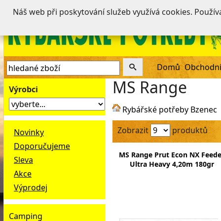
Náš web při poskytování služeb využívá cookies. Použí
Domů
Obchodní
MS Range
Výrobci
Rybářské potřeby Bzenec
Zobrazit
produktů
Novinky
Doporučujeme
MS Range Prut Econ NX Feede
Sleva
Ultra Heavy 4,20m 180gr
Akce
Výprodej
Camping