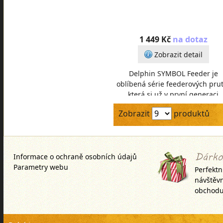
1 449 Kč
na dotaz
Zobrazit detail
Delphin SYMBOL Feeder je
oblíbená série feederových pru
která si už v první generaci
vysloužila pověst spolehlivých
Zobrazit
produktů
''držáků'' a neúnavný
Informace o ochraně osobních údajů
Parametry webu
Perfektn
návštěv
obchodu