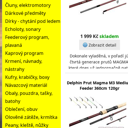
Čluny, elektromotory
Dárkové předměty
Dírky - chytání pod ledem
Echoloty, sonary
1 999 Kč
skladem
Feederový program,
plavaná
Zobrazit detail
Kaprový program
Dokonale vyladěná, v pořadí ji
Krmení, návnady,
čtvrtá generace prutů MAGMA
které dnes už jednoznačně pat
nástrahy
mezi legendy na feederové scé
Kufry, krabičky, boxy
Svědčí o tom d
Delphin Prut Magma M3 Medi
Návazcový materiál
Feeder 360cm 120gr
Obaly, pouzdra, tašky,
batohy
Oblečení, obuv
Olověné zátěže, krmítka
Peany, kleště, nůžky