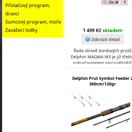
Přívlačový program,
dravci
Sumcový program, moře
Zavážecí loďky
1 499 Kč
skladem
Zobrazit detail
Řada vínově bordových prutů
Delphin MAGMA M3 je již třet
pokračovatelem nejúspěšnějš
série feederových prutů značk
Delphin. Snažili jsme
Delphin Prut Symbol Feeder 
360cm/120gr