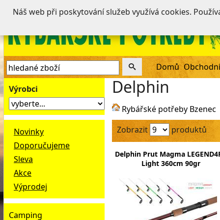
Náš web při poskytování služeb využívá cookies. Použí
Domů
Obchodní
Delphin
Výrobci
Rybářské potřeby Bzenec
Zobrazit
produktů
Novinky
Doporučujeme
Delphin Prut Magma LEGEND4
Sleva
Light 360cm 90gr
Akce
Výprodej
Camping