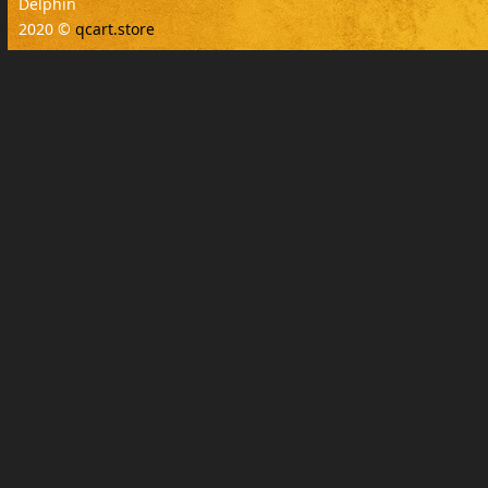
Delphin
2020 ©
qcart.store