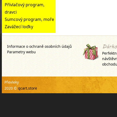
perfektně zabraňuje zamotán
Přívlačový program,
celé Vaší sestavy! Tyto
dravci
Sumcový program, moře
Zavážecí loďky
Informace o ochraně osobních údajů
Parametry webu
Perfektn
návštěv
obchodu
Převleky
2020 ©
qcart.store