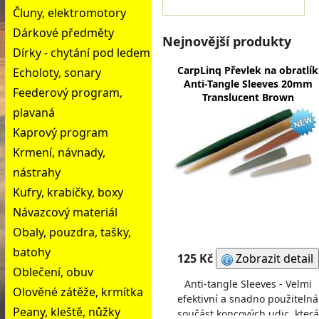
Čluny, elektromotory
Dárkové předměty
Nejnovější produkty
Dírky - chytání pod ledem
CarpLinq Převlek na obratlík
Echoloty, sonary
Anti-Tangle Sleeves 20mm
Feederový program,
Translucent Brown
plavaná
Kaprový program
Krmení, návnady,
nástrahy
Kufry, krabičky, boxy
Návazcový materiál
Obaly, pouzdra, tašky,
batohy
125 Kč
Zobrazit detail
Oblečení, obuv
Anti-tangle Sleeves - Velmi
Olověné zátěže, krmítka
efektivní a snadno použitelná
Peany, kleště, nůžky
součást koncových udic, která