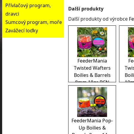
Přívlačový program,
Další produkty
dravci
Další produkty od výrobce
F
Sumcový program, moře
Zavážecí loďky
FeederMania
Fe
Twisted Wafters
Twi
Boilies & Barrels
Boil
8mm 18gr BCN
10m
FeederMania Pop-
Up Boilies &