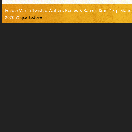
FeederMania Twisted Wafters Boilies & Barrels 8mm 18gr Mang
2020 ©
qcart.store