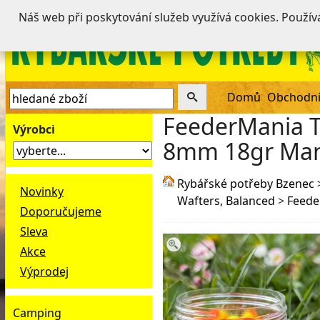
Náš web při poskytování služeb využívá cookies. Použí
Domů
Obchodní
FeederMania Tw
Výrobci
8mm 18gr Ma
Rybářské potřeby Bzenec
Novinky
Wafters, Balanced
>
Feede
Doporučujeme
Sleva
Akce
Výprodej
Camping