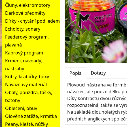
Čluny, elektromotory
Dárkové předměty
Dírky - chytání pod ledem
Echoloty, sonary
Feederový program,
plavaná
Kaprový program
Krmení, návnady,
nástrahy
Dotazy
Popis
Kufry, krabičky, boxy
Návazcový materiál
Plovoucí nástraha ve formě
návazec, ale pouze délku p
Obaly, pouzdra, tašky,
Díky kontrastu dvou různý
batohy
rozpoznatelná, takže se výr
Oblečení, obuv
Na základě dlouholetých ry
Olověné zátěže, krmítka
předních anglických společn
Peany, kleště, nůžky