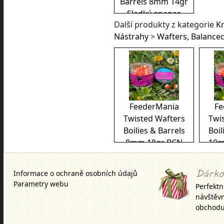
Barrels 8mm 14gr
Sladký ananas
Další produkty z kategorie
K
Nástrahy
>
Wafters, Balance
FeederMania
Fe
Twisted Wafters
Twi
Boilies & Barrels
Boil
8mm 18gr BCN
10m
Informace o ochraně osobních údajů
Parametry webu
Perfektn
návštěv
obchodu